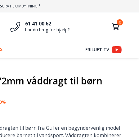
S
GRATIS OMBYTNING *
61 41 00 62
har du brug for hjælp?
S
FRILUFT TV
/2mm våddragt til børn
20%
ragten til børn fra Gul er en begyndervenlig model
roducere barnet til vandsport. Våddragten kombinerer