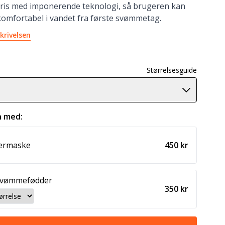
ris med imponerende teknologi, så brugeren kan
komfortabel i vandet fra første svømmetag.
krivelsen
Størrelsesguide
 med:
kermaske
450 kr
svømmefødder
350 kr