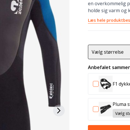
en overkommelig p
holde sig varm og 
Læs hele produktbes
Vælg størrelse
Anbefalet sammen
F1 dyk
Pluma 