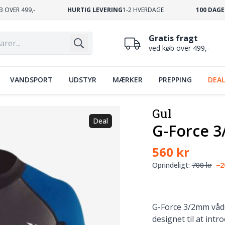
B OVER 499,-
HURTIG LEVERING
1-2 HVERDAGE
100 DAGE
Gratis fragt
ved køb over 499,-
VANDSPORT
UDSTYR
MÆRKER
PREPPING
DEAL
Gul
Deal
G-Force 3
560 kr
Oprindeligt:
700 kr
−
G-Force 3/2mm vådd
designet til at int