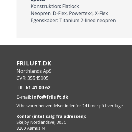
Konstruktion: Flatlock
Neopren: D-Flex, Powertex4, X-Flex
Egenskaber: Titanium 2-lined neopren
FRILUFT.DK
Northlands ApS
CVR: 35545905
Tlf.:
61 41 00 62
E-mail:
info@friluft.dk
Vi besvarer henvendelser indenfor 24 timer på hverdage.
Kontor (intet salg fra adressen):
Skejby Nordlandsvej 303C
8200 Aarhus N