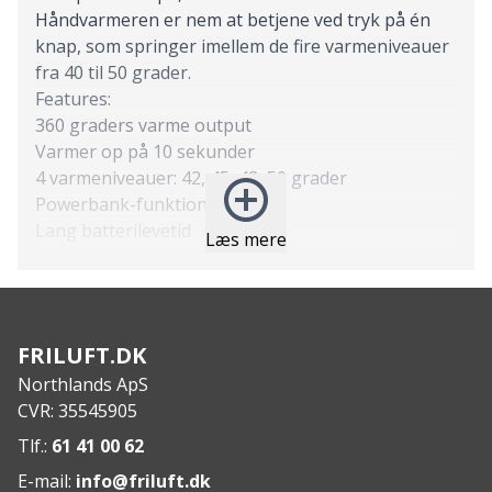
Håndvarmeren er nem at betjene ved tryk på én
knap, som springer imellem de fire varmeniveauer
fra 40 til 50 grader.
Features:
360 graders varme output
Varmer op på 10 sekunder
4 varmeniveauer: 42, 45, 48, 50 grader
Powerbank-funktion
Lang batterilevetid
Læs mere
Pakken indeholder 1 håndvarmer og 1 USB-kabel
Specs:
Vægt: 141 g
Dimensioner (pakket): 58 x 104 x 28 mm
FRILUFT.DK
Batteri: 18650 Li-ion 5200 mAh
Northlands ApS
CVR: 35545905
Tlf.:
61 41 00 62
E-mail:
info@friluft.dk