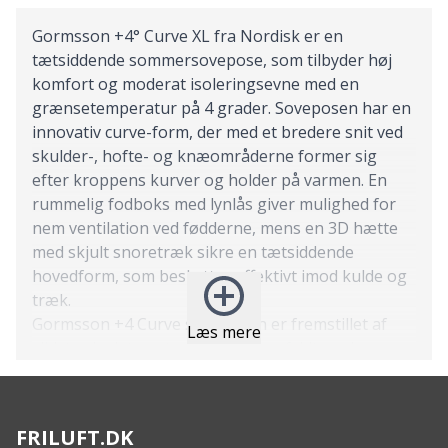
Gormsson +4° Curve XL fra Nordisk er en
tætsiddende sommersovepose, som tilbyder høj
komfort og moderat isoleringsevne med en
grænsetemperatur på 4 grader. Soveposen har en
innovativ curve-form, der med et bredere snit ved
skulder-, hofte- og knæområderne former sig
efter kroppens kurver og holder på varmen. En
rummelig fodboks med lynlås giver mulighed for
nem ventilation ved fødderne, mens en 3D hætte
med skjult snoretræk sikre en tætsiddende
hovedform, som beskytter effektivt imod kulde og
træk.
Gormsson +4 Curve soveposen er fremstillet af
Læs mere
slidstærke letvægtsmaterialer, er fyldt med
Norguard S-PO 85 fiberfyld i højeste kvalitet og
har en blød foring, der er behagelig at røre ved og
sikre en komfortabel nattesøvn. Gormsson XL-
FRILUFT.DK
modellen er ekstra lang med en længde på 220 cm,