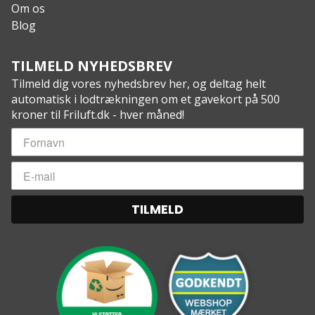
Vægt: 930 g
Om os
Længde: 220 cm
Blog
Kropslængde (max): 205 cm
Bredde, skuldre: 80 cm
TILMELD NYHEDSBREV
Bredde, knæ: 68 cm
Tilmeld dig vores nyhedsbrev her, og deltag helt
Bredde, fødder: 56 cm
automatisk i lodtrækningen om et gavekort på 500
Pakkestørrelse: 28 x 17 cm
kroner til Friluft.dk - hver måned!
TILMELD