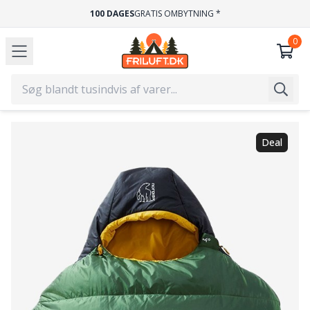
100 DAGES
GRATIS OMBYTNING *
Deal