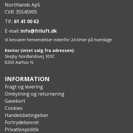
Northlands ApS
hvilket passer til en kropslængde på op til 205 cm.
CVR: 35545905
Features:
Curve-form for minimum varmetab
Tlf.:
61 41 00 62
Rummelig fodboks med ventilation
E-mail:
info@friluft.dk
3D hætte med skjult snoretræk
Vi besvarer henvendelser indenfor 24 timer på hverdage.
2-vejs lynlås
Intern brystlomme
Kontor (intet salg fra adressen):
Letvægtsmateriale
Skejby Nordlandsvej 303C
8200 Aarhus N
Blød foring
Velegnet til: sommerbrug
Performance:
INFORMATION
Komforttemperatur: 9 ℃
Fragt og levering
Grænsetemperatur: 4 ℃
Ombytning og returnering
Ekstremtemperatur: -10 ℃
Gavekort
Specs:
Cookies
Ydermateriale: 100% 20D nylon rip-stop
Handelsbetingelser
Foring: 100% 30D nylon
Fortrydelsesret
Fyld: NorGuard S-PO 85 fiber
Privatlivspolitik