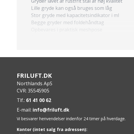
Gryder lavet af rustfrit stål af høj kvalitet
Lille gryde kan også bruges som låg
Stor gryde med kapacitetsindikator i ml
Begge gryder med foldehåndtag
Opbevares i praktisk meshpose
Specs
:
Pakkestørrelse: B 148 x H 127 mm
Vægt i alt: 375 g
Kapacitet: 1000 ml/475 ml
FRILUFT.DK
Northlands ApS
CVR: 35545905
Tlf.:
61 41 00 62
E-mail:
info@friluft.dk
Vi besvarer henvendelser indenfor 24 timer på hverdage.
Kontor (intet salg fra adressen):