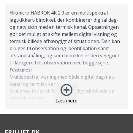
Hikmicro HABROK 4K 2.0 er en multispektral
jagtkikkert-binokkel, der kombinerer digital dag-
og natvision med en termisk kanal. Opsætningen
gør det muligt at skifte mellem digital visning og
termisk billede afhængigt af situationen. Den kan
bruges til observation og identifikation samt
afstandsmåling, og som binokkel er den velegnet
til længere tids observation med begge øjne.
Features:
Multispektral visning med både digital dag/nat-
kanal og termisk kanal
Mulighed for at skifte mellem digitalt billede og
termisk visning
Læs mere
Integreret laserafstandsmåler med ballistisk
beregning
HSIS shutterless-teknologi for kontinuerligt
termisk billede
FRILUFT.DK