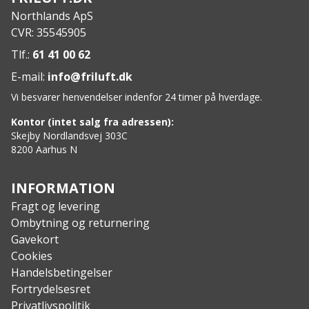
Elektronisk billedstabilisering for både termisk og
Northlands ApS
digital kanal
CVR: 35545905
Videooptagelse og billedoptagelse
GPS og digitalt magnetisk kompas
Tlf.:
61 41 00 62
PIP (billede-i-billede) funktion
E-mail:
info@friluft.dk
Varmesporing
Vi besvarer henvendelser indenfor 24 timer på hverdage.
Hotspot-forbindelse
Specs:
Kontor (intet salg fra adressen):
Digital sensor: 4K UHD CMOS (3840 × 2160)
Skejby Nordlandsvej 303C
8200 Aarhus N
Digital optik: 60 mm, F2.2
Termisk sensor: 256 × 192
Termisk objektiv: 25 mm, F1.0
INFORMATION
NETD: <18 mK
Fragt og levering
Termisk billedfrekvens: 50 Hz
Ombytning og returnering
Bølgelængdeområde: 8 μm til 14 μm
Gavekort
Termisk detektionsrækkevidde: 1.200 m
Cookies
Digital nat-synsrækkevidde: 400 m
Handelsbetingelser
Laserafstandsmåler rækkevidde: op til 1.000 m
Fortrydelsesret
Målenøjagtighed: ±1 m
Privatlivspolitik