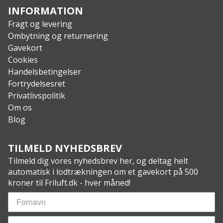
(håndryg) / 70% læder, 28% polyester, 2% spandex
INFORMATION
(håndflade)
Fragt og levering
Strømforsyning: 2 stk. 7,4V/2.200mAh Li-ion
Ombytning og returnering
batterier (medfølger inkl. oplader)
Gavekort
Vaskbar ved 30 grader (brug vaskepose og fjern
Cookies
batterierne inden vask)
Handelsbetingelser
Unisex-design
Fortrydelsesret
Privatlivspolitik
Om os
Blog
TILMELD NYHEDSBREV
Tilmeld dig vores nyhedsbrev her, og deltag helt
automatisk i lodtrækningen om et gavekort på 500
kroner til Friluft.dk - hver måned!