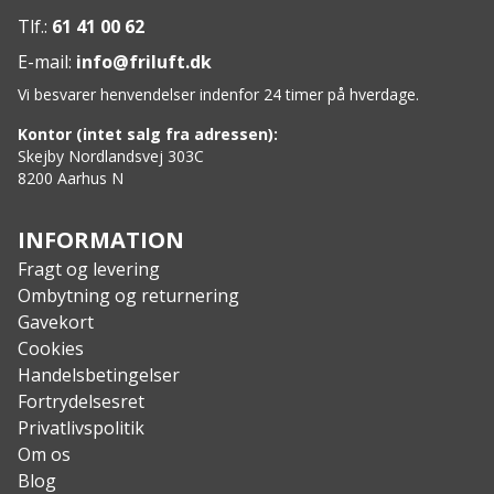
Specs:
Tlf.:
61 41 00 62
Materiale: Gummistruktur med PU-sål
E-mail:
info@friluft.dk
Foring: Neopren
Vi besvarer henvendelser indenfor 24 timer på hverdage.
Kontor (intet salg fra adressen):
Skejby Nordlandsvej 303C
8200 Aarhus N
INFORMATION
Fragt og levering
Ombytning og returnering
Gavekort
Cookies
Handelsbetingelser
Fortrydelsesret
Privatlivspolitik
Om os
Blog