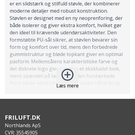
er en slidstærk og stilfuld støvle, der kombinerer
moderne detaljer med robust konstruktion.
Støvlen er designet med en ny neoprenforing, der
både isolerer og giver ekstra komfort, hvilket gør
den ideel til krævende udendørsaktiviteter. Den
formstøbte PU-sål sikrer, at støvlen bevarer sin
form og komfort over tid, mens den forbedrede
gummistruktur og bløde topkant giver en optimal
pasform. Mellemsålens karakteristiske farve og
det diskrete logo giver støvlen et eksklusivt look,
mens spændet på læggen og den forstærkede
front sikrer ekstra holdbarhed under hårdt brug.
Læs mere
Features:
Komfortabel neoprenforing for isolering
Formstøbt PU-sål, der bevarer formen og
komforten
FRILUFT.DK
Forbedret gummistruktur for øget holdbarhed
Northlands ApS
Blød topkant for ekstra komfort
CVR: 35545905
Karakteristisk farvet mellemsål og diskret logo