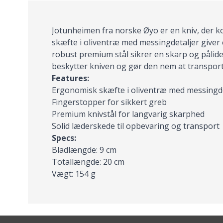
Jotunheimen fra norske Øyo er en kniv, der ko
skæfte i oliventræ med messingdetaljer giver 
robust premium stål sikrer en skarp og pålide
beskytter kniven og gør den nem at transport
Features:
Ergonomisk skæfte i oliventræ med messingde
Fingerstopper for sikkert greb
Premium knivstål for langvarig skarphed
Solid læderskede til opbevaring og transport
Specs:
Bladlængde: 9 cm
Totallængde: 20 cm
Vægt: 154 g