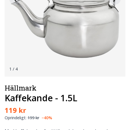
1
/ 4
Hällmark
Kaffekande - 1.5L
119 kr
Oprindeligt:
199 kr
−40%