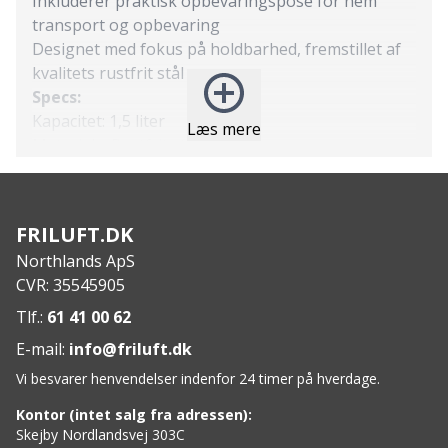
Inkluderer praktisk opbevaringspose for nem
transport og opbevaring
Designet med fokus på holdbarhed, fremstillet af
kvalitets rustfrit stål
Specs:
Kapacitet: 1,5 liter
Læs mere
Materiale: Rustfrit stål
FRILUFT.DK
Northlands ApS
CVR: 35545905
Tlf.:
61 41 00 62
E-mail:
info@friluft.dk
Vi besvarer henvendelser indenfor 24 timer på hverdage.
Kontor (intet salg fra adressen):
Skejby Nordlandsvej 303C