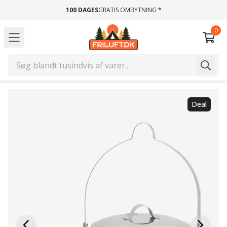
100 DAGES
GRATIS OMBYTNING *
Deal