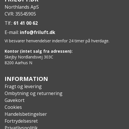
Produktkode: 605198
Northlands ApS
CVR: 35545905
Tlf.:
61 41 00 62
E-mail:
info@friluft.dk
Vi besvarer henvendelser indenfor 24 timer på hverdage.
Kontor (intet salg fra adressen):
Skejby Nordlandsvej 303C
8200 Aarhus N
INFORMATION
Fragt og levering
Ombytning og returnering
Gavekort
Cookies
Handelsbetingelser
Fortrydelsesret
Privatlivspolitik