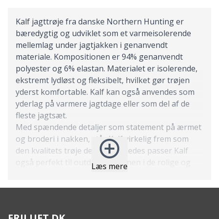
Kalf jagttrøje fra danske Northern Hunting er
bæredygtig og udviklet som et varmeisolerende
mellemlag under jagtjakken i genanvendt
materiale. Kompositionen er 94% genanvendt
polyester og 6% elastan. Materialet er isolerende,
ekstremt lydløst og fleksibelt, hvilket gør trøjen
yderst komfortable. Kalf kan også anvendes som
yderlag på varmere jagtdage eller som del af de
fleste jagtsæt.
Med spændende detaljer som statement på ærmet
og broderi i nakken, står Kalf virkelig frem som
den kvalitets trøje den er. Ligeledes passer Kalf
også perfekt til outdoor verdenen i de rolige og
Læs mere
mørke farve nuancer. Det perfekte mellemlag og
det helt rigtige valg for dig, der går op i kvalitet.
Komposition:
94% Genanvendt Polyester, 6% Spandex
FRILUFT.DK