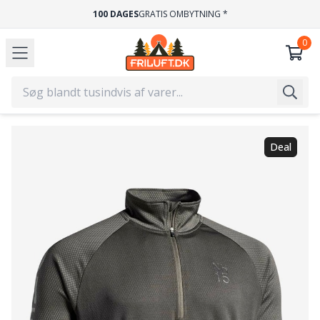
100 DAGES
GRATIS OMBYTNING *
Deal