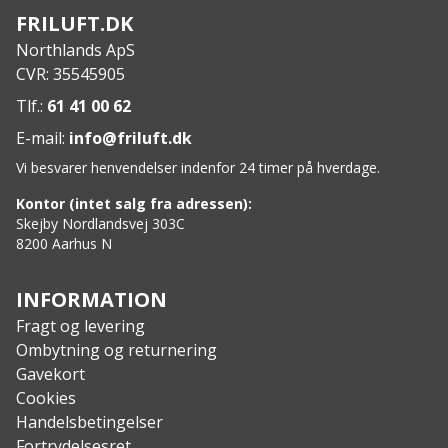
Elastik i taljen sikrer en komfortabel pasform
FRILUFT.DK
Specs:
Northlands ApS
Overflademateriale: 65% Polyester/35% Bomuld
CVR: 35545905
med voksfinish og plain weave
For: 100% Polyester, SEETEX® 10000/10000,
Tlf.:
61 41 00 62
SEETEX® 2-lags foring
E-mail:
info@friluft.dk
Ekstra for: 100% Polyester med PU-belægning.
Vi besvarer henvendelser indenfor 24 timer på hverdage.
Kontor (intet salg fra adressen):
Skejby Nordlandsvej 303C
8200 Aarhus N
INFORMATION
Fragt og levering
Ombytning og returnering
Gavekort
Cookies
Handelsbetingelser
Fortrydelsesret