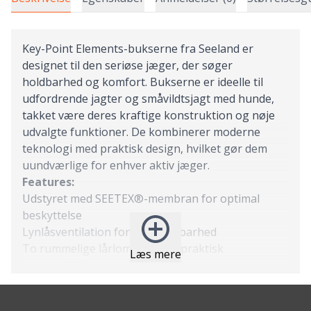
Key-Point Elements-bukserne fra Seeland er
designet til den seriøse jæger, der søger
holdbarhed og komfort. Bukserne er ideelle til
udfordrende jagter og småvildtsjagt med hunde,
takket være deres kraftige konstruktion og nøje
udvalgte funktioner. De kombinerer moderne
teknologi med praktisk design, hvilket gør dem
uundværlige for enhver aktiv jæger.
Features:
Udstyret med SEETEX®-membran for optimal
beskyttelse
Lynlåsventilation for øget åndbarhed
To rummelige lårlommer med praktisk
Læs mere
magnetlukning
Specialdesignet knivlomme
Forstærkede paneler for ekstra holdbarhed