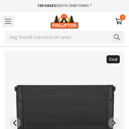
100 DAGES
GRATIS OMBYTNING *
Deal