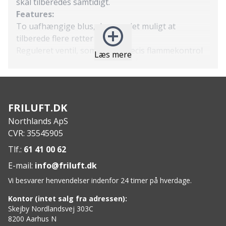
skal tilberedes samtidigt.
Features:
To uafhængige blus, der gør det muligt at
tilberede flere retter samtidigt
Reguleret ventil, som giver præcis flammekontrol
Læs mere
Sammenklappeligt design, der låses sikkert med
integreret håndtag
Aftagelige grydestøtter, som gør rengøringen
hurtig og enkel
FRILUFT.DK
Jævn varmefordeling til både kogning og
Northlands ApS
madlavning
CVR: 35545905
Specs:
Materialer: rustfrit stål og aluminium
Tlf.:
61 41 00 62
Effekt: 2 × 3000 W
E-mail:
info@friluft.dk
Brændstofforbrug: 215 g/h
Vi besvarer henvendelser indenfor 24 timer på hverdage.
Kapacitet: 1–10 personer
Vægt: 3700 g
Kontor (intet salg fra adressen):
Kogetid: 4:20 min med Regular Pot
Skejby Nordlandsvej 303C
8200 Aarhus N