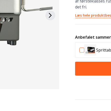
af førsteklasses rus
det fri.
Læs hele produktbes
Anbefalet sammen
Spritta