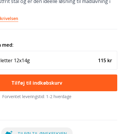
tfrit stål og er den ideelle løsning til madlavning i
krivelsen
 med:
bletter 12x14g
115 kr
Tilføj til indkøbskurv
Forventet leveringstid:
1-2 hverdage
TILFØJ TIL ØNSKESKYEN