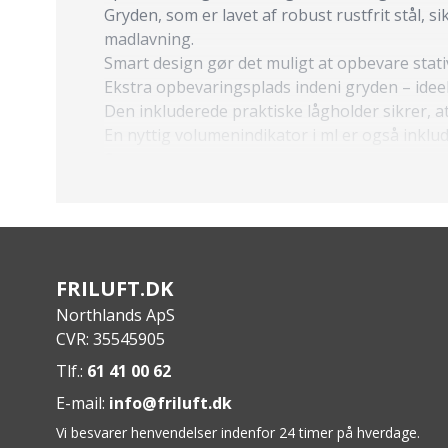
Gryden, som er lavet af robust rustfrit stål, s
madlavning.
Smart design gør det muligt at opbevare stativ
Ekstra opbevaringsplads indeni gryden – ideel
Den inkluderede praktiske lågholder sikrer, 
En nyttig volumenindikator i ml er også inklud
Specs:
Mål når pakket: ~ L 187 x B 147 x H 72 mm
Vægt: ~ 659 g
Kapacitet: 1100 ml
FRILUFT.DK
Northlands ApS
CVR: 35545905
Tlf.:
61 41 00 62
E-mail:
info@friluft.dk
Vi besvarer henvendelser indenfor 24 timer på hverdage.