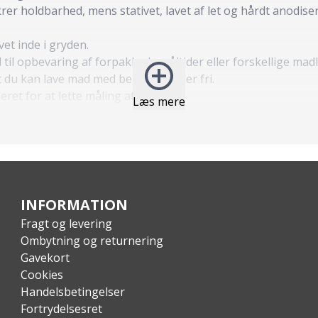
ikrer holdbarhed, mens stativet, lavet af let og hårdt anodis
et inde i gryden.
 til opbevaring af forpakkede måltider eller forskellige ma
at du kan lave mad med begge hænder fri.
eret for at lette måling af væsker.
Læs mere
INFORMATION
Fragt og levering
Ombytning og returnering
Gavekort
Cookies
Handelsbetingelser
Fortrydelsesret