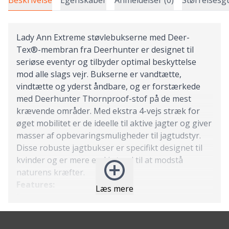
Lady Ann Extreme støvlebukserne med Deer-
Tex®-membran fra Deerhunter er designet til
seriøse eventyr og tilbyder optimal beskyttelse
mod alle slags vejr. Bukserne er vandtætte,
vindtætte og yderst åndbare, og er forstærkede
med Deerhunter Thornproof-stof på de mest
krævende områder. Med ekstra 4-vejs stræk for
øget mobilitet er de ideelle til aktive jagter og giver
masser af opbevaringsmuligheder til jagtudstyr.
Disse robuste jagtbukser er specifikt designet til
kvinder og er mere end i stand til at modstå
naturens kræfter.
Features:
Læs mere
Stærkt og holdbart stof for længerevarende brug
4-vejs strækbare detaljer giver øget mobilitet og
god pasform