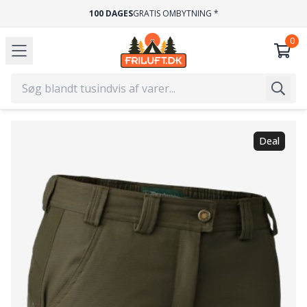
100 DAGES
GRATIS OMBYTNING *
Deal