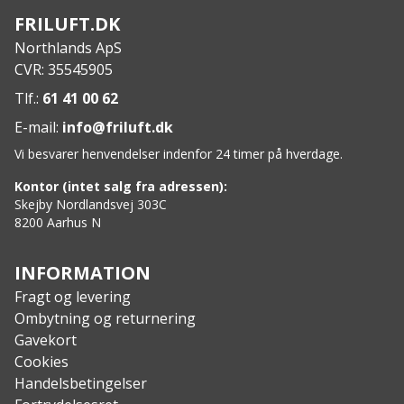
Talje med elastik bagpå for komfort og fleksibilitet
FRILUFT.DK
To forlommer for praktisk opbevaring
Northlands ApS
Lårlomme med klap for ekstra opbevaringsplads
CVR: 35545905
Baglomme med skjult lynlås for sikker opbevaring
Skjult lynlås på bagsiden af benene til ventilation
Tlf.:
61 41 00 62
Formsyede knæ for bedre bevægelse og komfort
E-mail:
info@friluft.dk
Forstærkning foran og nederst bagpå for ekstra
Vi besvarer henvendelser indenfor 24 timer på hverdage.
holdbarhed
Lynlås på den nederste del af benet for nem
Kontor (intet salg fra adressen):
justering
Skejby Nordlandsvej 303C
8200 Aarhus N
Specs:
Yderstof: 100% Polyamid for styrke og holdbarhed
Kontraststof: 100% Polyamid / 54% Polyamid / 39%
INFORMATION
Polyester / 7% Elastan for stræk og slidstyrke
Fragt og levering
Foer: 100% Polyester for varme og komfort
Ombytning og returnering
Gavekort
Cookies
Handelsbetingelser