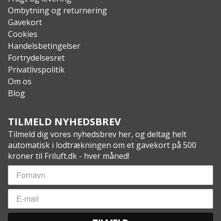
To håndvarmerlommer med vandtæt lynlås for
Ombytning og returnering
ekstra komfort
Gavekort
Vandtæt lynlås under ærmerne for ventilation
Cookies
Formsyede albuer for øget komfort og holdbarhed
Handelsbetingelser
Justerbare ærmer med strop og velcro for en
Fortrydelsesret
skræddersyet pasform
Privatlivspolitik
Ventilation øverst på ryggen for øget åndbarhed
Om os
Justerbar talje med snøre for en tilpasset pasform
Blog
To indvendige lommer for ekstra opbevaring
Justerbar bund med snøre for optimal pasform
TILMELD NYHEDSBREV
Specs:
Tilmeld dig vores nyhedsbrev her, og deltag helt
Yderstof: 100% Polyester
automatisk i lodtrækningen om et gavekort på 500
Foer: 100% Polyester
kroner til Friluft.dk - hver måned!
Fyld: 100% Polyester