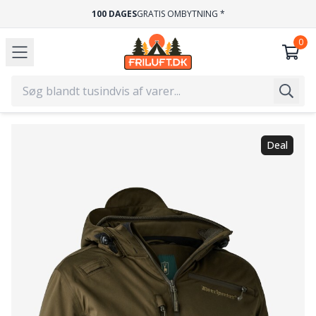
100 DAGES
GRATIS OMBYTNING *
Deal