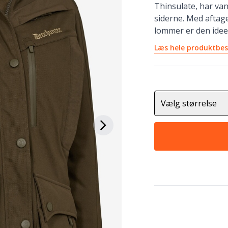
Thinsulate, har va
siderne. Med aftag
lommer er den ideel
Læs hele produktbes
Vælg størrelse