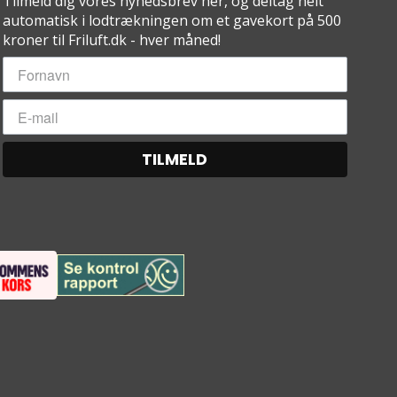
Tilmeld dig vores nyhedsbrev her, og deltag helt
automatisk i lodtrækningen om et gavekort på 500
kroner til Friluft.dk - hver måned!
TILMELD