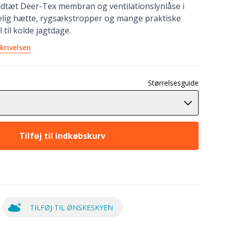
ndtæt Deer-Tex membran og ventilationslynlåse i
elig hætte, rygsækstropper og mange praktiske
 til kolde jagtdage.
krivelsen
Størrelsesguide
Tilføj til indkøbskurv
TILFØJ TIL ØNSKESKYEN