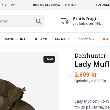
B OVER 499,-
HURTIG LEVERING
1-2 HVERDAGE
100 DAGE
Gratis fragt
ved køb over 499,-
VANDSPORT
UDSTYR
MÆRKER
PREPPING
DEAL
Deerhunter
Deal
Lady Mufl
2.609 kr
Oprindeligt:
2.900 kr
Lady Muflon Pro Win
fokus på varme, bes