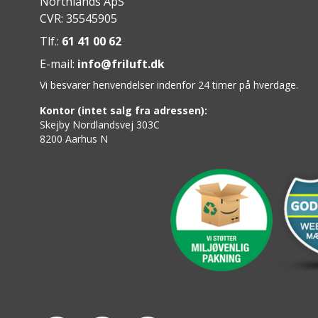
Northlands ApS
CVR: 35545905
Tlf.:
61 41 00 62
E-mail:
info@friluft.dk
Vi besvarer henvendelser indenfor 24 timer på hverdage.
Kontor (intet salg fra adressen):
Skejby Nordlandsvej 303C
8200 Aarhus N