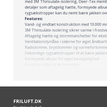
med 3M Thinsulate-isolering, Deer-Tex membra
detaljer som aftagelig hætte, formsyede albuer
rygsækstropper kan du nemt bære jakken over s
Features:
Vand- og vindtæt konstruktion med 10.000 m
3M Thinsulate-isolering sikrer varme i frostve
Aftagelig hætte og stormmanchetter for ekst
Ventilationslynlåse i siderne for øget åndbar
Radiolomme, brystlommer og varmeforlomme
Indvendige rygsækstropper til at bære jakke
Formsyede albuer for øget bevægelighed
Justerbar talje og ærmekanter
Specs:
Ydermateriale: 100 % genanvendt polyester
Membran: Deer-Tex, vandtæt og åndbar (10.0
Isolering: 3M Thinsulate Recycled polyester
For: 100 % genanvendt polyester
Lynlåse: Vandtætte og skjulte lynlåslukninger
FRILUFT.DK