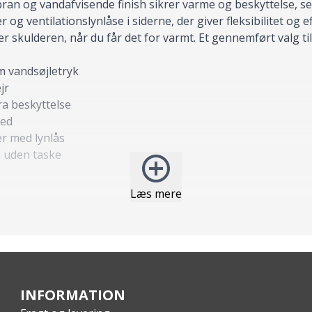
n og vandafvisende finish sikrer varme og beskyttelse, se
 og ventilationslynlåse i siderne, der giver fleksibilitet og
kulderen, når du får det for varmt. Et gennemført valg til 
m vandsøjletryk
jr
ra beskyttelse
hed
r med lynlås
n uden taske
Læs mere
00 mm / 10.000 mvp)
 på flere lommer
INFORMATION