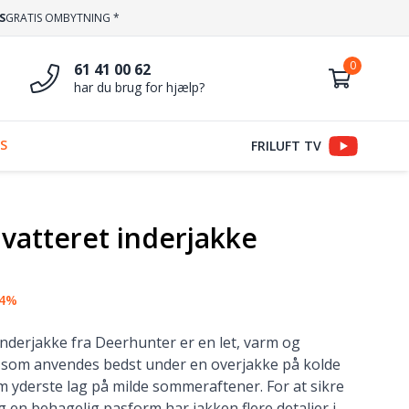
S
GRATIS OMBYTNING *
61 41 00 62
har du brug for hjælp?
S
FRILUFT TV
 vatteret inderjakke
64%
inderjakke fra Deerhunter er en let, varm og
 som anvendes bedst under en overjakke på kolde
m yderste lag på milde sommeraftener. For at sikre
g en behagelig pasform har jakken flere detaljer i