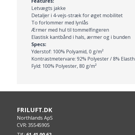
Features:
Letvægts jakke
Detaljer i 4-vejs-stræk for øget mobilitet
To forlommer med lynlås
Ærmer med hul til tommelfingeren
Elastisk kantbånd i hals, ærmer og i bunden
Specs:
Yderstof: 100% Polyamid, 0 g/m²
Kontrastmetervare: 92% Polyester / 8% Elasth
Fyld: 100% Polyester, 80 g/m²
FRILUFT.DK
Northlands ApS
CVR: 35545905
Tlf.:
61 41 00 62