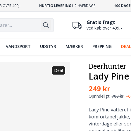
B OVER 499,-
HURTIG LEVERING
1-2 HVERDAGE
100 DAGE
Gratis fragt
ved køb over 499,-
VANDSPORT
UDSTYR
MÆRKER
PREPPING
DEAL
Deerhunter
Deal
Lady Pine
249 kr
Oprindeligt:
700 kr
−
Lady Pine vatteret 
komfortabel jakke,
vinterdage eller so
optimal mobilitet o