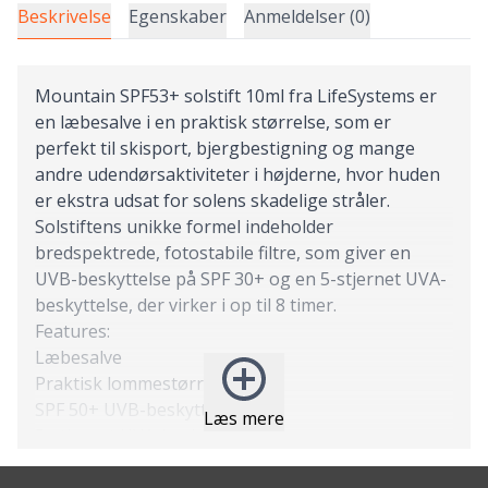
Beskrivelse
Egenskaber
Anmeldelser (0)
Mountain SPF53+ solstift 10ml fra LifeSystems er
en læbesalve i en praktisk størrelse, som er
perfekt til skisport, bjergbestigning og mange
andre udendørsaktiviteter i højderne, hvor huden
er ekstra udsat for solens skadelige stråler.
Solstiftens unikke formel indeholder
bredspektrede, fotostabile filtre, som giver en
UVB-beskyttelse på SPF 30+ og en 5-stjernet UVA-
beskyttelse, der virker i op til 8 timer.
Features:
Læbesalve
Praktisk lommestørrelse
SPF 50+ UVB-beskyttelse
Læs mere
5-stjernet UVA-beskyttelse
Bredspektrede, fotostabile filtre