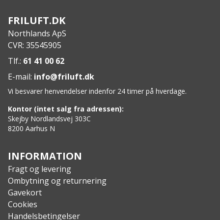
Svedbestandig
Dermatologisk testet
FRILUFT.DK
Parabenfri
Northlands ApS
Specs:
CVR: 35545905
Vægt: 16 g
Indhold: 10 ml
Tlf.:
61 41 00 62
Dimensioner (pakket): 18 x 18 x 82 mm
E-mail:
info@friluft.dk
UV-beskyttelse: SPF 30+
Vi besvarer henvendelser indenfor 24 timer på hverdage.
Kontor (intet salg fra adressen):
Skejby Nordlandsvej 303C
8200 Aarhus N
INFORMATION
Fragt og levering
Ombytning og returnering
Gavekort
Cookies
Handelsbetingelser