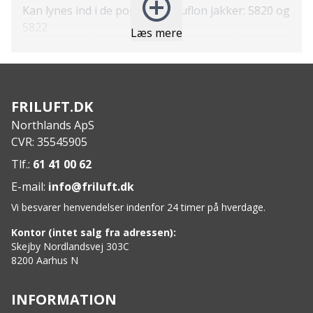
Kan lynes ind i de populære Muflon jakker: 5820 og
5822
Læs mere
Kontrastområder i sider, ved albuer og håndled.
med 2-vejs stretch for øget fleksibilitet og komfort
Brystlomme med lynlås og ruskindsforstærkning
To forlommer med lynlås og ruskindsforstærkning
FRILUFT.DK
Justerbar bund med snoretræk
Northlands ApS
Inderlomme med lynlås
CVR: 35545905
Specs:
Ydermateriale: 100% Polyester
Tlf.:
61 41 00 62
Kontrastmateriale: 97% Polyester / 3% Elasthan,
E-mail:
info@friluft.dk
300 g/m²
Vi besvarer henvendelser indenfor 24 timer på hverdage.
Fyld: 100% Polyester, 150 g/m² + 120 g/m²
Kontor (intet salg fra adressen):
Skejby Nordlandsvej 303C
8200 Aarhus N
INFORMATION