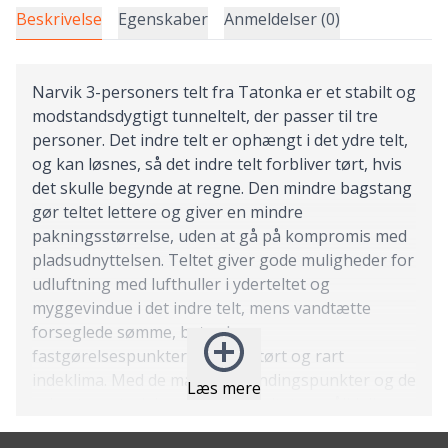
Beskrivelse
Egenskaber
Anmeldelser (0)
Narvik 3-personers telt fra Tatonka er et stabilt og
modstandsdygtigt tunneltelt, der passer til tre
personer. Det indre telt er ophængt i det ydre telt,
og kan løsnes, så det indre telt forbliver tørt, hvis
det skulle begynde at regne. Den mindre bagstang
gør teltet lettere og giver en mindre
pakningsstørrelse, uden at gå på kompromis med
pladsudnyttelsen. Teltet giver gode muligheder for
udluftning med lufthuller i yderteltet og
myggevindue i det indre telt, mens vandtætte
forseglede sømme, betræk og
fastgørelsespunkter sikrer et tørt og rart
indeklima. Med de mange spændingspunkter og de
Læs mere
robuste materialer, er Narvik teltet en pålidelig
form for indkvartering, der modstår alt slags vejr.