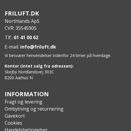
Features:
Tunneltelt med to stænger
FRILUFT.DK
Forkortet teltstang bagpå
Northlands ApS
Forreste indgang til forhallen
CVR: 35545905
To lufthuller i yderteltet
Vandtætte forseglede sømme
Tlf.:
61 41 00 62
Betræk, udluftninger og fastgørelsespunkter er
E-mail:
info@friluft.dk
vandtætte
Vi besvarer henvendelser indenfor 24 timer på hverdage.
Reflekser på fyrlinjerne
Praktisk opbevaringssløjfe til fyrlinjer
Kontor (intet salg fra adressen):
Forstærkede spændingspunkter med båndsløjfer
Skejby Nordlandsvej 303C
8200 Aarhus N
Indgang til indre telt med myggevindue, der kan
lukkes
To indvendige sidelommer ved siden af ​​indgangen
INFORMATION
Tøjlinje i det indre telt
Fragt og levering
Luftudluftning i det indre telt
Ombytning og returnering
Teltstænger i eloxeret aluminium
Gavekort
Inkluderer opbevaringsposer til telt og stænger
Cookies
Specs:
Handelsbetingelser