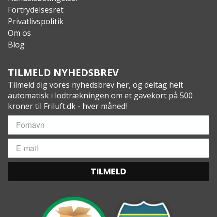
Mål: 365 x 185 x 120 cm
Fortrydelsesret
Pakningsstørrelse: 55 x Ø20 cm
Privatlivspolitik
Vægt: 3,10 kg
Om os
Blog
TILMELD NYHEDSBREV
Tilmeld dig vores nyhedsbrev her, og deltag helt
automatisk i lodtrækningen om et gavekort på 500
kroner til Friluft.dk - hver måned!
TILMELD