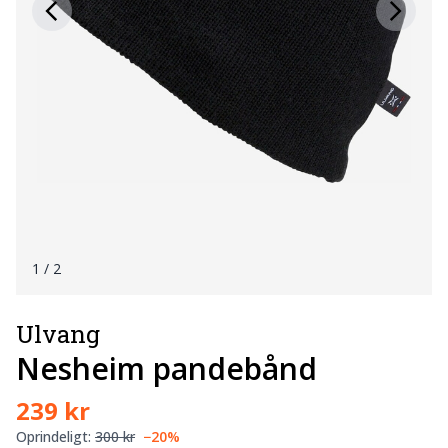
1
/ 2
Ulvang
Nesheim pandebånd
239 kr
Oprindeligt:
300 kr
−20%