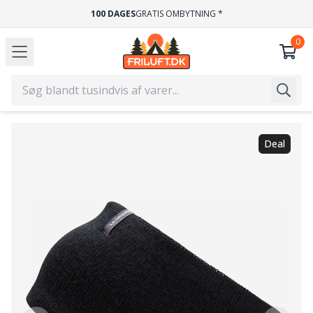
100 DAGES
GRATIS OMBYTNING *
Deal