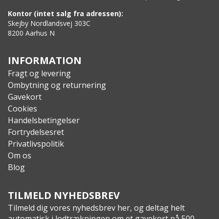
Kontor (intet salg fra adressen):
Skejby Nordlandsvej 303C
8200 Aarhus N
INFORMATION
Fragt og levering
Ombytning og returnering
Gavekort
Cookies
Handelsbetingelser
Fortrydelsesret
Privatlivspolitik
Om os
Blog
TILMELD NYHEDSBREV
Tilmeld dig vores nyhedsbrev her, og deltag helt
automatisk i lodtrækningen om et gavekort på 500