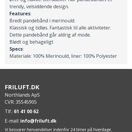
trendy, velsiddende design.
Features
:
Bredt pandebånd i merinould.
Klassisk og tidløs. Fantastisk til alle aktiviteter.
Dette pandebånd går aldrig af mode.
Blødt og behageligt
Specs
:
Materiale: 100% Merinould, liner: 100% Polyester
FRILUFT.DK
Northlands ApS
CVR: 35545905
Tlf.:
61 41 00 62
E-mail:
info@friluft.dk
Vi besvarer henvendelser indenfor 24 timer på hverdage.