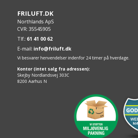
100 % biologisk nedbrydelig
Sprayafstand: ca. 15–20 cm
FRILUFT.DK
Tørretid: før brug skal overfladen lufttørre
Northlands ApS
Opbevaring: stuetemperatur, maks. 25 °C
CVR: 35545905
Må ikke udsættes for frost
Tlf.:
61 41 00 62
E-mail:
info@friluft.dk
Vi besvarer henvendelser indenfor 24 timer på hverdage.
Kontor (intet salg fra adressen):
Skejby Nordlandsvej 303C
8200 Aarhus N