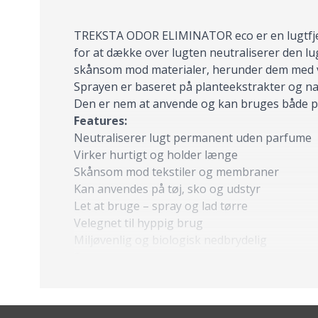
TREKSTA ODOR ELIMINATOR eco er en lugtfjerner
for at dække over lugten neutraliserer den l
skånsom mod materialer, herunder dem med
Sprayen er baseret på planteekstrakter og natu
Den er nem at anvende og kan bruges både på
Features:
Neutraliserer lugt permanent uden parfume
Virker hurtigt og holder længe
Skånsom mod tekstiler og membraner
Kan anvendes på tøj, sko og udstyr
Let at bruge – spray og lad tørre
Velegnet til hyppig brug
Miljøvenlig og biologisk nedbrydelig
Specs:
Plantebaserede ingredienser
Indeholder naturlige æteriske olier
Fri for PFC, VOC og APEO