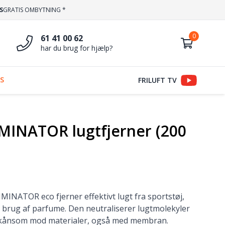
S
GRATIS OMBYTNING *
61 41 00 62
har du brug for hjælp?
S
FRILUFT TV
INATOR lugtfjerner (200
NATOR eco fjerner effektivt lugt fra sportstøj,
 brug af parfume. Den neutraliserer lugtmolekyler
kånsom mod materialer, også med membran.