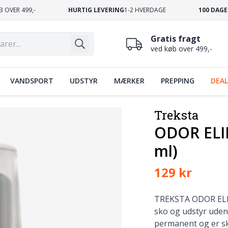
B OVER 499,-
HURTIG LEVERING
1-2 HVERDAGE
100 DAGE
Gratis fragt
ved køb over 499,-
VANDSPORT
UDSTYR
MÆRKER
PREPPING
DEAL
Treksta
ODOR ELIM
ml)
129 kr
TREKSTA ODOR ELIMI
sko og udstyr uden
permanent og er s