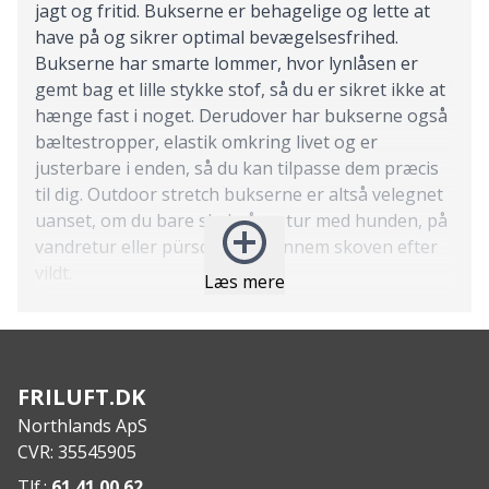
jagt og fritid. Bukserne er behagelige og lette at
have på og sikrer optimal bevægelsesfrihed.
Bukserne har smarte lommer, hvor lynlåsen er
gemt bag et lille stykke stof, så du er sikret ikke at
hænge fast i noget. Derudover har bukserne også
bæltestropper, elastik omkring livet og er
justerbare i enden, så du kan tilpasse dem præcis
til dig. Outdoor stretch bukserne er altså velegnet
uanset, om du bare skal gå en tur med hunden, på
vandretur eller pürsche dig gennem skoven efter
vildt.
Læs mere
Features
:
Lommer med lynlås
Elastik omkring taljen
Justerbare forneden
FRILUFT.DK
Specs
:
Northlands ApS
Overordnet materiale: 98% Nylon/ 2% Elastan,
CVR: 35545905
Oxford weft stretch, DWR
Tlf.:
61 41 00 62