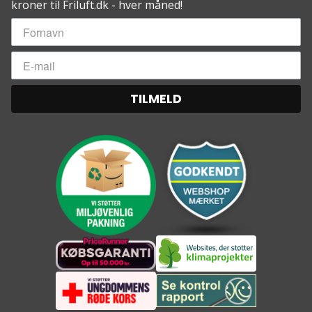
kroner til Friluft.dk - hver måned!
Vandsøjletryk: 5.000 mm
Åndbarhed: 5.000 mvp
TILMELD