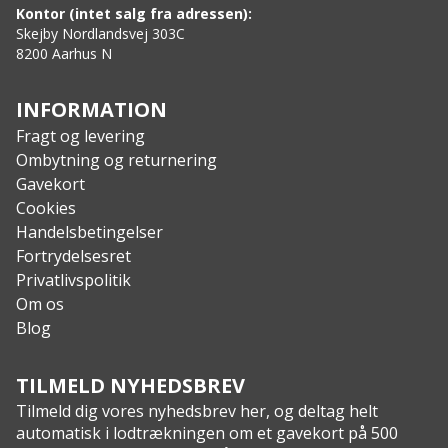
luft ikke slipper ind.
Kontor (intet salg fra adressen):
Features:
Skejby Nordlandsvej 303C
8200 Aarhus N
Vind- og vandtæt
Aftagelig, justerbar hætte
2-vejslynlås foran og på benene
INFORMATION
Flere lommer med lynlås
Fragt og levering
Trykknapper
Ombytning og returnering
HiVis-orange bånd på indersiden af kraven (kan
Gavekort
foldes op)
Cookies
Skydelæg på ryggen
Handelsbetingelser
Lange lynlåse på benene
Fortrydelsesret
Justerbare ærmekanter med indvendigt vindfang
Privatlivspolitik
Nem at pakke sammen med elastikbælte
Om os
(medfølger)
Blog
Specs:
Ydermateriale: 100% polyester, jersey, børstet
TILMELD NYHEDSBREV
Indermateriale: 100% polyester, børstet jersey
Tilmeld dig vores nyhedsbrev her, og deltag helt
Foring: 200 g
automatisk i lodtrækningen om et gavekort på 500
Membran: SEETEX® 2-lags