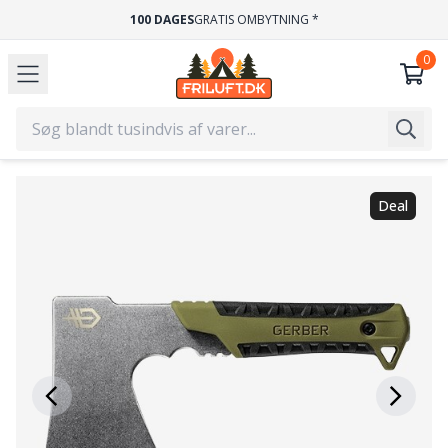
100 DAGES
GRATIS OMBYTNING *
Deal