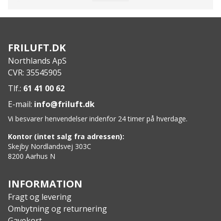
Specs
:
Længde: 24 cm
Vægt: 590 gram
FRILUFT.DK
Northlands ApS
CVR: 35545905
Tlf.:
61 41 00 62
E-mail:
info@friluft.dk
Vi besvarer henvendelser indenfor 24 timer på hverdage.
Kontor (intet salg fra adressen):
Skejby Nordlandsvej 303C
8200 Aarhus N
INFORMATION
Fragt og levering
Ombytning og returnering
Gavekort