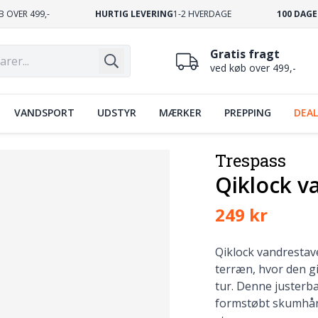
B OVER 499,-
HURTIG LEVERING
1-2 HVERDAGE
100 DAGE
Gratis fragt
ved køb over 499,-
VANDSPORT
UDSTYR
MÆRKER
PREPPING
DEAL
Trespass
Qiklock v
249 kr
Qiklock vandrestave
terræn, hvor den gi
tur. Denne justerba
formstøbt skumhånd