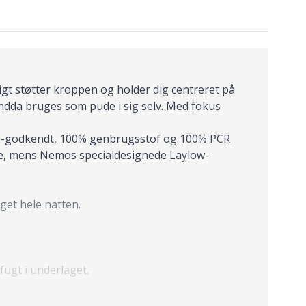
igt støtter kroppen og holder dig centreret på
endda bruges som pude i sig selv. Med fokus
gn-godkendt, 100% genbrugsstof og 100% PCR
se, mens Nemos specialdesignede Laylow-
get hele natten.
ugt i underlaget.