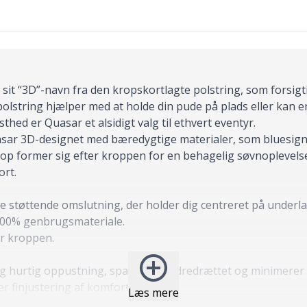
it “3D”-navn fra den kropskortlagte polstring, som forsigt
polstring hjælper med at holde din pude på plads eller kan 
ed er Quasar et alsidigt valg til ethvert eventyr.
uasar 3D-designet med bæredygtige materialer, som bluesi
top former sig efter kroppen for en behagelig søvnoplevel
ort.
e støttende omslutning, der holder dig centreret på underla
 100% genbrugsmateriale.
er kroppen.
hurtig oppustning, sparer på åndredrættet og minimerer f
er finjustering af komfort.
Læs mere
snøreopbevaringspose og Vortex pumpepose