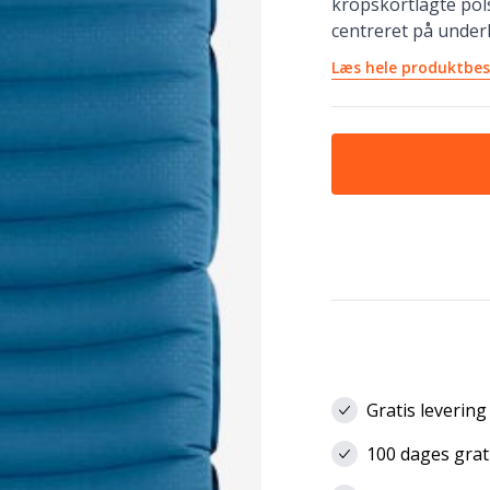
kropskortlagte pols
centreret på underl
Læs hele produktbes
Gratis levering
100 dages grat