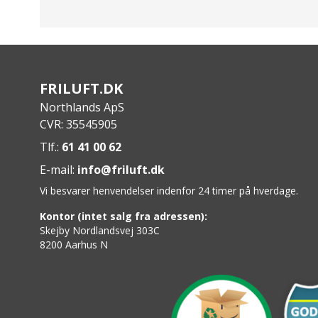
Specs:
Mål: 183 x 51 cm
Minimumsvægt: 710 g
Pakket vægt: 790 kg
Pakket størrelse: 20 x 11.5 cm dia
FRILUFT.DK
R-værdi: 3.3
Northlands ApS
Tykkelse: 8,9 cm
CVR: 35545905
Isolering: PrimaLoft 100% PCR
Tlf.:
61 41 00 62
Stof: 100% PCR PU Polyester Ripstop, Bluesig
E-mail:
info@friluft.dk
Vi besvarer henvendelser indenfor 24 timer på hverdage.
Kontor (intet salg fra adressen):
Skejby Nordlandsvej 303C
8200 Aarhus N