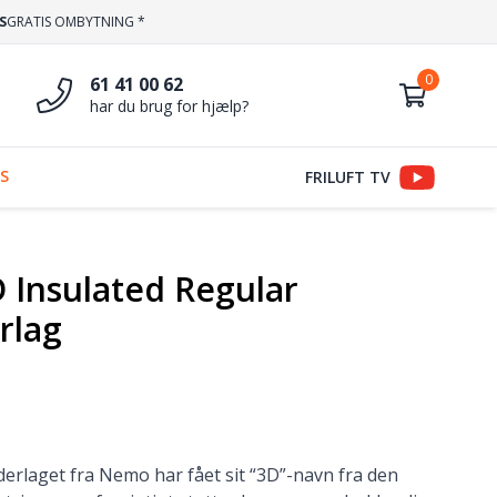
S
GRATIS OMBYTNING *
61 41 00 62
har du brug for hjælp?
S
FRILUFT TV
 Insulated Regular
rlag
erlaget fra Nemo har fået sit “3D”-navn fra den