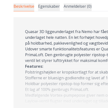
Beskrivelse
Egenskaber
Anmeldelser (0)
Quasar 3D liggeunderlaget fra Nemo har fået s
underlaget hele natten. En let forhøjet hoved
på holdbarhed, pakkevenlighed og vægtbevidsth
Udover smarte funktionalitetsfeatures er Q
PrimaLoft. Den genbrugte polyester ripstop-
ventil let styrer lufttrykket for maksimal komf
Features:
Polstringshøjden er kropskortlagt for at skab
Stofferne er bluesign-godkendte og lavet af
Holdbar polyester ripstop-top former sig eft
Et lag af 100% genbrugs PrimaLoft.
Medfølgende Vortex-pumpepose giver nem og 
Laylow-ventil flugter med underlaget og tillad
inkluderet: Velcrorem, reparationslapper, 