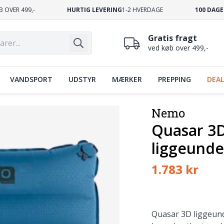
B OVER 499,-
HURTIG LEVERING
1-2 HVERDAGE
100 DAGE
Gratis fragt
ved køb over 499,-
VANDSPORT
UDSTYR
MÆRKER
PREPPING
DEAL
Nemo
Quasar 3D
liggeunde
1.783 kr
Quasar 3D liggeund