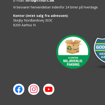
E-mail:
info@friluft.dk
Vi besvarer henvendelser indenfor 24 timer på hverdage.
Kontor (intet salg fra adressen):
Skejby Nordlandsvej 303C
8200 Aarhus N