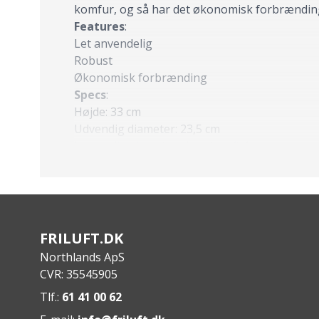
komfur, og så har det økonomisk forbrænding,
Features
:
Let anvendelig
Robust
Økonomisk forbrænding
Specs
:
Højde: 33 cm
Udvendig diameter: 23,5 cm
Indvendig diameter skorsten: 9,4 cm
Lue til forbrændingskammer: 7 x 12 cm
Vægt: 6,5 kg
Materiale: Rustfrit stål, støbejern, træ
FRILUFT.DK
Northlands ApS
CVR: 35545905
Tlf.:
61 41 00 62