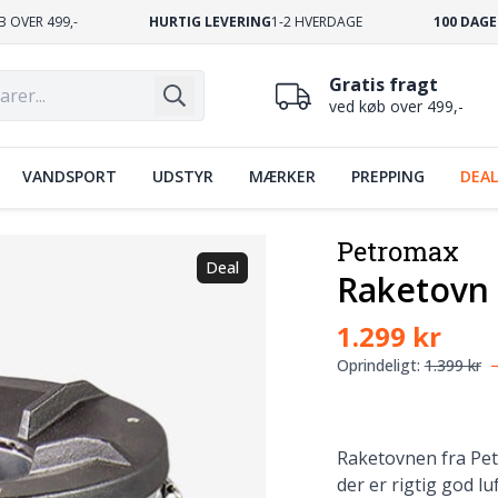
B OVER 499,-
HURTIG LEVERING
1-2 HVERDAGE
100 DAGE
Gratis fragt
ved køb over 499,-
VANDSPORT
UDSTYR
MÆRKER
PREPPING
DEAL
Petromax
Deal
Raketovn
1.299 kr
Oprindeligt:
1.399 kr
Raketovnen fra Pet
der er rigtig god lu