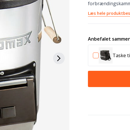
forbrændingskammer
Læs hele produktbes
Anbefalet sammen
Taske t