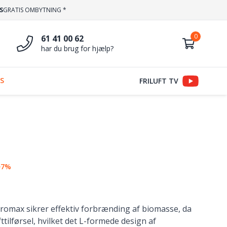
S
GRATIS OMBYTNING *
61 41 00 62
har du brug for hjælp?
S
FRILUFT TV
−7%
romax sikrer effektiv forbrænding af biomasse, da
fttilførsel, hvilket det L-formede design af