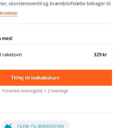
, skorstensventil og brændstofstøtte bidrager til.
krivelsen
 med:
il raketovn
329 kr
Tilføj til indkøbskurv
Forventet leveringstid:
1-2 hverdage
TILFØJ TIL ØNSKESKYEN