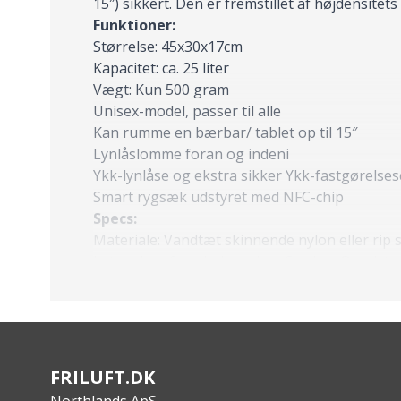
15″) sikkert. Den er fremstillet af højdensitet
Funktioner:
Størrelse: 45x30x17cm
Kapacitet: ca. 25 liter
Vægt: Kun 500 gram
Unisex-model, passer til alle
Kan rumme en bærbar/ tablet op til 15″
Lynlåslomme foran og indeni
Ykk-lynlåse og ekstra sikker Ykk-fastgørelses
Smart rygsæk udstyret med NFC-chip
Specs:
Materiale: Vandtæt skinnende nylon eller rip 
Let og komfortabel, med en Cordura® polstret
FRILUFT.DK