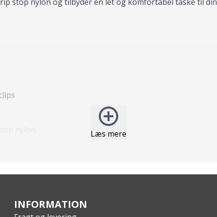
s rip stop nylon og tilbyder en let og komfortabel taske til di
clips
stop nylon.
Læs mere
 bund til ekstra holdbarhed.
INFORMATION