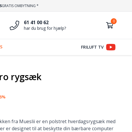
S
GRATIS OMBYTNING *
61 41 00 62
har du brug for hjælp?
S
FRILUFT TV
ro rygsæk
36%
ken fra Mueslii er en polstret hverdagsrygsæk med
der er designet til at beskytte din bærbare computer