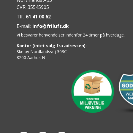
Northlands ApS
CVR: 35545905
Tlf.:
61 41 00 62
E-mail:
info@friluft.dk
Vi besvarer henvendelser indenfor 24 timer på hverdage.
Kontor (intet salg fra adressen):
Skejby Nordlandsvej 303C
8200 Aarhus N