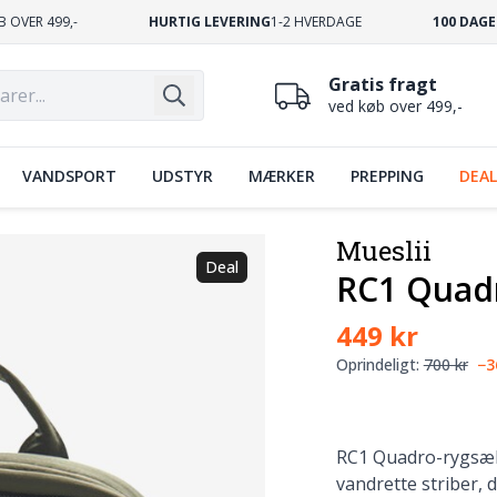
B OVER 499,-
HURTIG LEVERING
1-2 HVERDAGE
100 DAGE
Gratis fragt
ved køb over 499,-
VANDSPORT
UDSTYR
MÆRKER
PREPPING
DEAL
Mueslii
Deal
RC1 Quad
449 kr
Oprindeligt:
700 kr
−
RC1 Quadro-rygsæk
vandrette striber, 