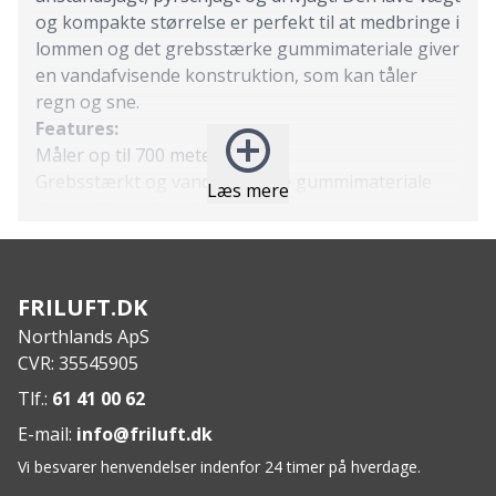
og kompakte størrelse er perfekt til at medbringe i
lommen og det grebsstærke gummimateriale giver
en vandafvisende konstruktion, som kan tåler
regn og sne.
Features:
Måler op til 700 meter
Grebsstærkt og vandafvisende gummimateriale
Læs mere
Kompakt vægt og størrelse
Inklusiv lille bæltetaske til opbevaring
Specs:
Vægt: 200 g
FRILUFT.DK
Afstand: 700 m
Northlands ApS
CVR: 35545905
Tlf.:
61 41 00 62
E-mail:
info@friluft.dk
Vi besvarer henvendelser indenfor 24 timer på hverdage.