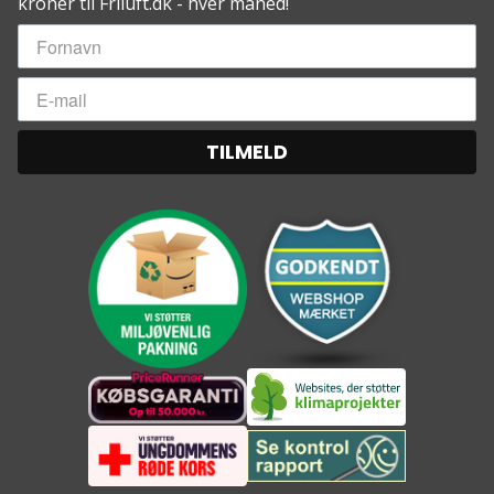
kroner til Friluft.dk - hver måned!
TILMELD