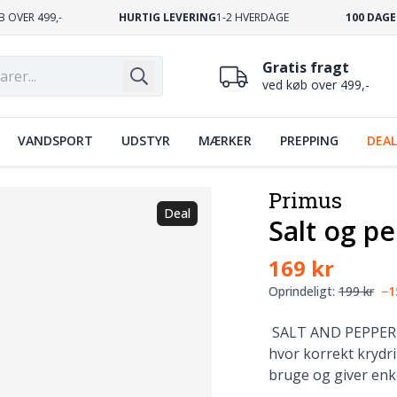
B OVER 499,-
HURTIG LEVERING
1-2 HVERDAGE
100 DAGE
Gratis fragt
ved køb over 499,-
VANDSPORT
UDSTYR
MÆRKER
PREPPING
DEAL
Primus
Deal
Salt og p
169 kr
Oprindeligt:
199 kr
−
SALT AND PEPPER MI
hvor korrekt krydr
bruge og giver enke