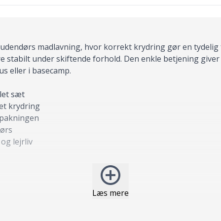
udendørs madlavning, hvor korrekt krydring gør en tydelig
e stabilt under skiftende forhold. Den enkle betjening giver
s eller i basecamp.
let sæt
et krydring
ppakningen
dørs
g lejrliv
Læs mere