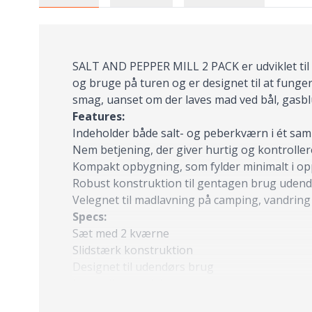
SALT AND PEPPER MILL 2 PACK er udviklet til 
og bruge på turen og er designet til at funger
smag, uanset om der laves mad ved bål, gasblu
Features:
Indeholder både salt- og peberkværn i ét sam
Nem betjening, der giver hurtig og kontroller
Kompakt opbygning, som fylder minimalt i o
Robust konstruktion til gentagen brug uden
Velegnet til madlavning på camping, vandring o
Specs:
Sæt med 2 kværne
Slidstærk konstruktion
Designet til udendørs brug
Lav vedligeholdelse og nem rengøring