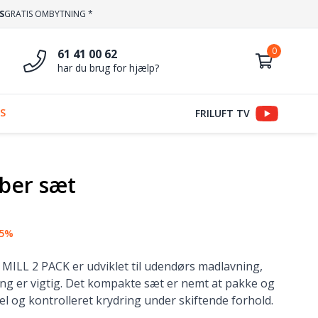
S
GRATIS OMBYTNING *
61 41 00 62
har du brug for hjælp?
S
FRILUFT TV
eber sæt
15%
LL 2 PACK er udviklet til udendørs madlavning,
ing er vigtig. Det kompakte sæt er nemt at pakke og
l og kontrolleret krydring under skiftende forhold.