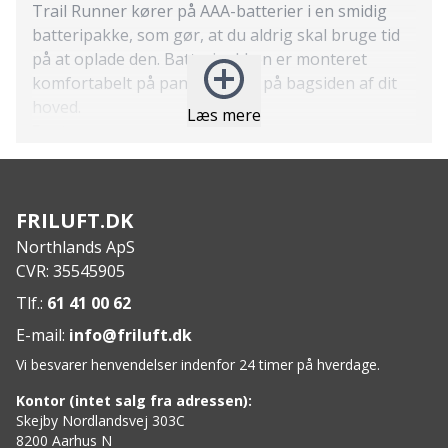
Trail Runner kører på AAA-batterier i en smidig
batteripakke, som gør, at du aldrig skal bruge tid
på at oplade den. Batteripakken er monteret
komfortabelt på pandebåndet på bagsiden af ​​dit
hoved.
Læs mere
Features
:
SILVA Intelligent Light – der kombinerer spotlys
med lang rækkevidde og tæt projektørlys
Komfortabel pasform – takket være lav vægt og
FRILUFT.DK
det brede anti-slip pandebånd
Northlands ApS
Lysudbytte og lysafstand: 350 True Lumen og 75
CVR: 35545905
meter
Drevet af en 3xAAA-batterikasse fire montering på
Tlf.:
61 41 00 62
pandebånd
E-mail:
info@friluft.dk
Lang brændetid – op til 90 timer
Vi besvarer henvendelser indenfor 24 timer på hverdage.
Sikkerhedslys fastgørelse på bagsiden af
batterikassen
Kontor (intet salg fra adressen):
Vandtæt – både pandelampe og batteri opfylder
Skejby Nordlandsvej 303C
8200 Aarhus N
IPX5-standarden