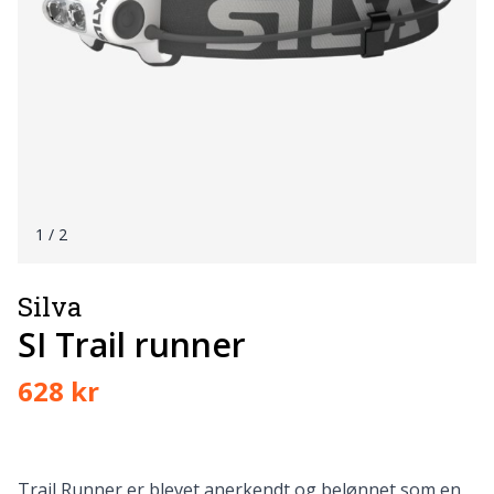
1
/ 2
Silva
SI Trail runner
628 kr
Trail Runner er blevet anerkendt og belønnet som en