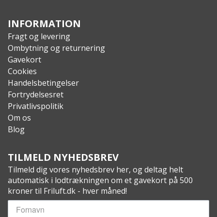
Specs
:
Batterispecifikation: 3 x AAA
INFORMATION
Inkluderet tilbehør: pandelampe, pandebånd, 3 x
Fragt og levering
AAA batteripakke, 3 x AAA betterier, kabelguide,
Ombytning og returnering
Quickguide
Gavekort
Led type: 2 x semi højeffekt LED’er
Cookies
Lysafstand max m: 75
Handelsbetingelser
Garanti: 2 år
Fortrydelsesret
Privatlivspolitik
Om os
Blog
TILMELD NYHEDSBREV
Tilmeld dig vores nyhedsbrev her, og deltag helt
automatisk i lodtrækningen om et gavekort på 500
kroner til Friluft.dk - hver måned!