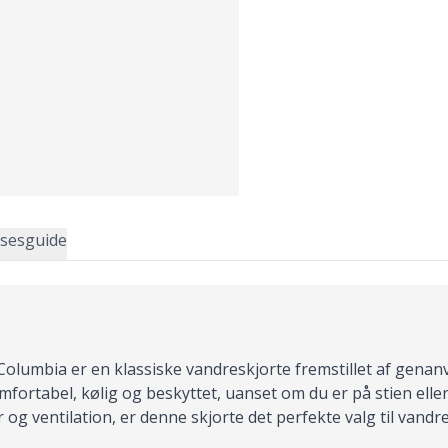
lsesguide
a Columbia er en klassiske vandreskjorte fremstillet af genan
omfortabel, kølig og beskyttet, uanset om du er på stien elle
g ventilation, er denne skjorte det perfekte valg til vandr