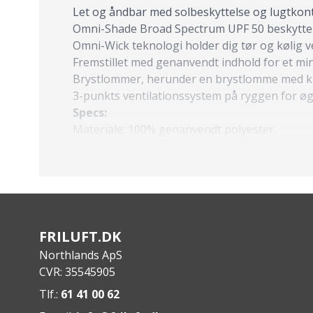
Let og åndbar med solbeskyttelse og lugtkont
Omni-Shade Broad Spectrum UPF 50 beskytter 
Omni-Wick teknologi holder dig tør og kølig v
Fremstillet med genanvendt indhold for et min
Brystlommer, herunder en brystlomme med kr
3-punkts ventilationssystem på ryggen for ø
Specs:
Materiale: 100% genanvendt polyester.
Ryglængde: 76,2 cm.
FRILUFT.DK
Northlands ApS
CVR: 35545905
Tlf.:
61 41 00 62