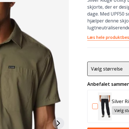
Silver Ridge Utility
skjorte, der er desi
dage. Med UPF50 so
hjælper denne skjo
lugtneutraliserende 
Læs hele produktbes
Vælg størrelse
Anbefalet sammen
Silver R