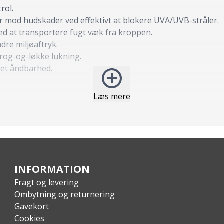
rol.
mod hudskader ved effektivt at blokere UVA/UVB-stråler.
ed at transportere fugt væk fra kroppen.
dre miljøaftryk.
og-og-løkke lukning.
get åndbarhed.
Læs mere
INFORMATION
Fragt og levering
Ombytning og returnering
Gavekort
Cookies