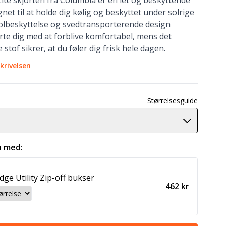
 Lite skjorten fra Columbia er en let og beskyttende
gnet til at holde dig kølig og beskyttet under solrige
lbeskyttelse og svedtransporterende design
rte dig med at forblive komfortabel, mens det
stof sikrer, at du føler dig frisk hele dagen.
krivelsen
Størrelsesguide
 med:
idge Utility Zip-off bukser
462 kr