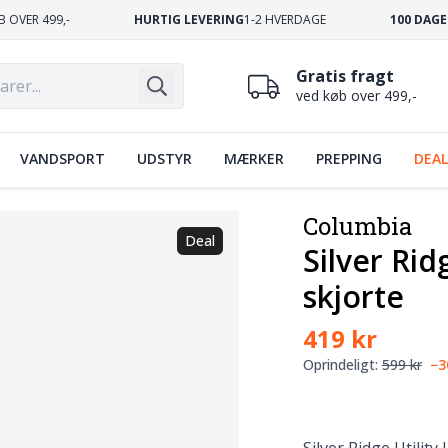
B OVER 499,-
HURTIG LEVERING
1-2 HVERDAGE
100 DAGE
Gratis fragt
ved køb over 499,-
VANDSPORT
UDSTYR
MÆRKER
PREPPING
DEAL
Columbia
Deal
Silver Rid
skjorte
419 kr
Oprindeligt:
599 kr
−