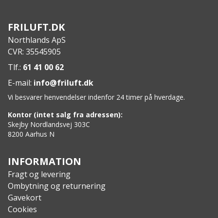
Specs:
Mål: 220 x 90 x 110 cm
FRILUFT.DK
Pakningsstørrelse: 57 x 23 x 5 cm
Northlands ApS
Vægt: 1,2 kg
CVR: 35545905
Tlf.:
61 41 00 62
E-mail:
info@friluft.dk
Vi besvarer henvendelser indenfor 24 timer på hverdage.
Kontor (intet salg fra adressen):
Skejby Nordlandsvej 303C
8200 Aarhus N
INFORMATION
Fragt og levering
Ombytning og returnering
Gavekort
Cookies