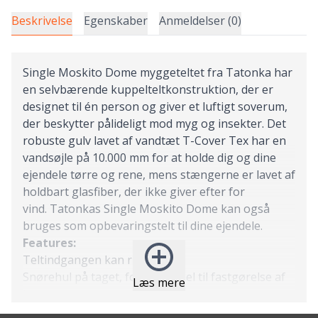
Beskrivelse
Egenskaber
Anmeldelser (0)
Single Moskito Dome myggeteltet fra Tatonka har
en selvbærende kuppelteltkonstruktion, der er
designet til én person og giver et luftigt soverum,
der beskytter pålideligt mod myg og insekter. Det
robuste gulv lavet af vandtæt T-Cover Tex har en
vandsøjle på 10.000 mm for at holde dig og dine
ejendele tørre og rene, mens stængerne er lavet af
holdbart glasfiber, der ikke giver efter for
vind. Tatonkas Single Moskito Dome kan også
bruges som opbevaringstelt til dine ejendele.
Features:
Teltindgangen kan rulles op
Snørehul på taget, for eksempel til fastgørelse af
Læs mere
tørresnor.
Gulv med vandsøjletryk på 10.000mm