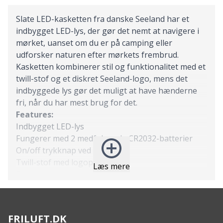
Slate LED-kasketten fra danske Seeland har et
indbygget LED-lys, der gør det nemt at navigere i
mørket, uanset om du er på camping eller
udforsker naturen efter mørkets frembrud.
Kasketten kombinerer stil og funktionalitet med et
twill-stof og et diskret Seeland-logo, mens det
indbyggede lys gør det muligt at have hænderne
fri, når du har mest brug for det.
Features:
Indbygget LED-lys
Fungerer med 2 medfølgende CR2032-batterier
On/off trykknap ved skyggen
Twill-stof med logopatch
Læs mere
Specs:
Materiale: 100% polyester
Batteritype: 2x CR2032
FRILUFT.DK