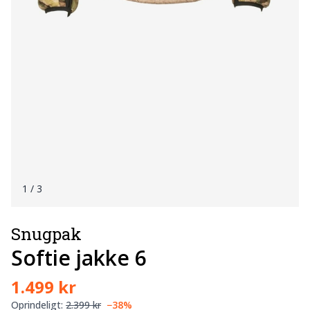
1
/ 3
Snugpak
Softie jakke 6
1.499 kr
Oprindeligt:
2.399 kr
−38%