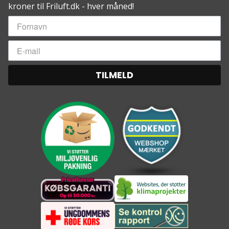
kroner til Friluft.dk - hver måned!
Yderstof: Paratex Micro 100% nylon
Indvendigt stof: Paratex Light 100% nylon
Isolering: Softie® Premier 100% polyester
TILMELD