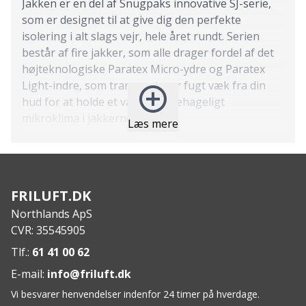
Jakken er en del af Snugpaks innovative SJ-serie,
som er designet til at give dig den perfekte
isolering i alt slags vejr, hele året rundt. Serien
består af fire jakker, som alle drager fordel af det
højteknologiske Paratex Micro-ydre og Paratex
Light-indre, som transporterer fugt væk fra din
hud for at holde et varmt og behageligt
mikroklima i jakkerne.
Læs mere
Denne kvalitetsjakke er åndbar, vindtæt og
vandafvisende og er designet med en ekstra høj
hals for at holde træk ude og kropsvarme inde.
Den er også udstyret med velcrolapper på
FRILUFT.DK
ærmerne til militær brug, elastiske manchetter til
Northlands ApS
tommelfingerløkker og en indvendig brystlomme
CVR: 35545905
til opbevaring af mindre genstande. Softie jakke 6
er perfekt til brug i efteråret, de milde vinterdage
Tlf.:
61 41 00 62
og de kolde forårsdage.
E-mail:
info@friluft.dk
Features
:
Vi besvarer henvendelser indenfor 24 timer på hverdage.
Pasform: Teknisk pasform