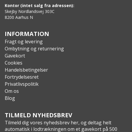
Fremstillet i Storbritannien
Kontor (intet salg fra adressen):
Justerbar hætte, der kan rulles væk efter behov
Skejby Nordlandsvej 303C
8200 Aarhus N
Bløde krog- og løkkelapper på begge arme
Skjulte sidelommer med YKK® lynlåse
Tovejs YKK® lynlås foran
INFORMATION
Eksklusiv Softie® Premier isolering
Fragt og levering
Velcrolapper på ærmerne til militær brug
Ombytning og returnering
Elastisk justerbar hals og kant hjælper med at
Gavekort
holde på kropsvarme luft og isolerer mod træk
Cookies
Elastiske manchetter med tommelfingerløkker
Handelsbetingelser
Leveres med en sæk med meshbund for nem
Fortrydelsesret
kompakt bæring
Privatlivspolitik
Indvendig brystlomme med YKK® lynlås
Om os
Vindtæt, åndbar og vandafvisende
Blog
Specs
:
Vægt: 760 g (medium)
TILMELD NYHEDSBREV
Komfortvurdering: -5°C
Tilmeld dig vores nyhedsbrev her, og deltag helt
Lav vurdering: -10°C
automatisk i lodtrækningen om et gavekort på 500
Pakkestørrelse: 31 x 18 cm