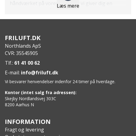
håndværket på vores økser, at vi giver dig en
Læs mere
livslang garanti på øksehovedet.
Features:
Træskaft i amerikansk hickory, behandlet med
linolie.
FRILUFT.DK
Lige æg med skandinavisk slibning.
Northlands ApS
Æggen er færdigslebet, blankpoleret og klar til
CVR: 35545905
brug.
Ægbeskytter i læder.
Tlf.:
61 41 00 62
Specs:
E-mail:
info@friluft.dk
Vægt, hoved: 850 g
Vi besvarer henvendelser indenfor 24 timer på hverdage.
Skaftlængde: 50 cm
Kontor (intet salg fra adressen):
Skejby Nordlandsvej 303C
8200 Aarhus N
INFORMATION
Fragt og levering