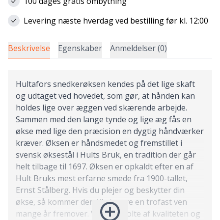
100 dages gratis ombytning
Levering næste hverdag ved bestilling før kl. 12:00
Beskrivelse
Egenskaber
Anmeldelser (0)
Hultafors snedkerøksen kendes på det lige skaft
og udtaget ved hovedet, som gør, at hånden kan
holdes lige over æggen ved skærende arbejde.
Sammen med den lange tynde og lige æg fås en
økse med lige den præcision en dygtig håndværker
kræver. Øksen er håndsmedet og fremstillet i
svensk øksestål i Hults Bruk, en tradition der går
helt tilbage til 1697. Øksen er opkaldt efter en af
Hult Bruks mest erfarne smede fra 1900-tallet,
Ernst Stålberg. Hvis du plejer og beskytter din
økse, så kommer den til at være en trofast ven
mange år fremover. Vi er så stolte af kvaliteten og