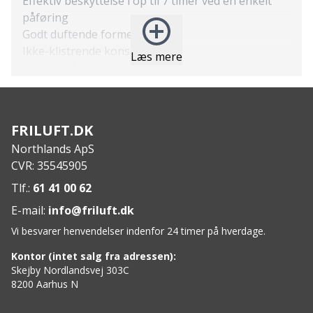
Effektiv beskyttelse i op til 7 timer ved en enkelt
påføring
Godt duftende formel
Ikke-klistrende konsistens
Læs mere
Nem at påføre
Kan anvendes på tøj (vær opmærksom på risiko
for pletter)
Specs:
FRILUFT.DK
Indhold: 50 ml
Northlands ApS
Aktivt stof: N,N-diethyl-m-toluamide (DEET (20%)
CVR: 35545905
194 g/kg) CAS 134-62-3, linalool, linalylacetat,
geraniumolie
Tlf.:
61 41 00 62
Anvendelsesmetode: Påfør forsigtigt og jævnt i
E-mail:
info@friluft.dk
ansigtet, halsen og eksponerede dele af kroppen.
Vi besvarer henvendelser indenfor 24 timer på hverdage.
Undgå øjenområdet.
Målgruppe: Voksne og børn fra 13 år. Må højst
Kontor (intet salg fra adressen):
påføres 2 gange dagligt.
Skejby Nordlandsvej 303C
8200 Aarhus N