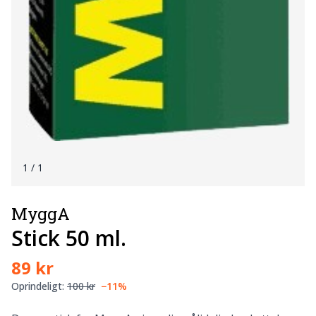
1
/ 1
MyggA
Stick 50 ml.
89 kr
Oprindeligt:
100 kr
−11%