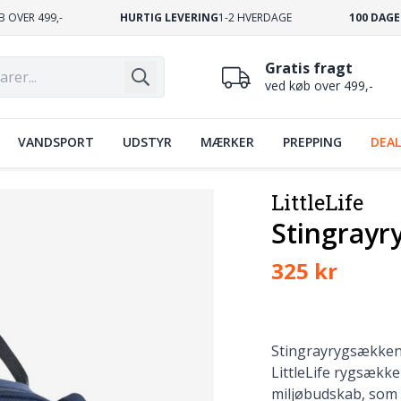
B OVER 499,-
HURTIG LEVERING
1-2 HVERDAGE
100 DAGE
Gratis fragt
ved køb over 499,-
VANDSPORT
UDSTYR
MÆRKER
PREPPING
DEAL
LittleLife
Stingrayr
325 kr
Stingrayrygsækken e
LittleLife rygsækken
miljøbudskab, som v