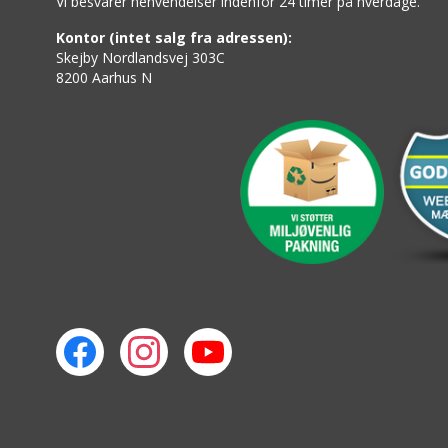
Vi besvarer henvendelser indenfor 24 timer på hverdage.
Kontor (intet salg fra adressen):
Skejby Nordlandsvej 303C
8200 Aarhus N