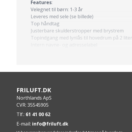
Features
:
Velegnet til børn: 1-3 år
Leveres med sele (se billede)
Top håndtag
Justerbare skulderstropper med brystrem
Topindgang med lynlås til hovedrum på 2 lite
Intern navne- og adresselabel
Alle ydre stoffer lavet af 100% genanvendte P
Specs
:
Dimensioner: 14 x 18 x 23 cm
Kapacitet: 2 liter
Vægt: 200 g
FRILUFT.DK
Northlands ApS
CVR: 35545905
Tlf.:
61 41 00 62
E-mail:
info@friluft.dk