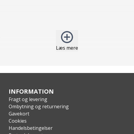
r
Læs mere
ET-flasker. Cirka 7,9 pr rygsæk
INFORMATION
Fragt og levering
Ombytning og returnering
Gavekort
Cookies
Handelsbetingelser