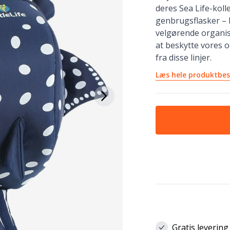
deres Sea Life-koll
genbrugsflasker – Li
velgørende organisa
at beskytte vores o
fra disse linjer.
Læs hele produktbes
Gratis levering