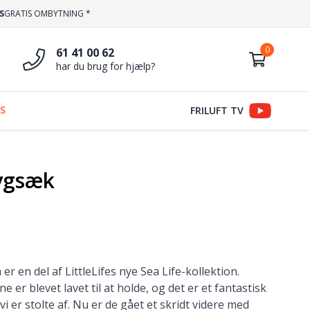
S
GRATIS OMBYTNING *
61 41 00 62
har du brug for hjælp?
S
FRILUFT TV
ygsæk
r en del af LittleLifes nye Sea Life-kollektion.
e er blevet lavet til at holde, og det er et fantastisk
i er stolte af. Nu er de gået et skridt videre med