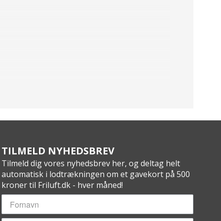
TILMELD NYHEDSBREV
Tilmeld dig vores nyhedsbrev her, og deltag helt
automatisk i lodtrækningen om et gavekort på 500
kroner til Friluft.dk - hver måned!