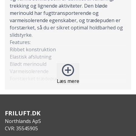
trekking og lignende aktiviteter. Den bløde
merinould har fugttransporterende og
varmeisolerende egenskaber, og trædepuden er
forstærket, så du er sikret optimal holdbarhed og
slidstyrke.
Features:
Ribbet konstruktion
Elastisk afslutning
Blødt merinould
Varmeisolerende
Forstærket trædepude
Læs mere
Fugttransporterende
Specs:
Materiale: 71% Merinould / 21% Polyamide / 6%
Polyester / 2% Elastane
FRILUFT.DK
Northlands ApS
CVR: 35545905