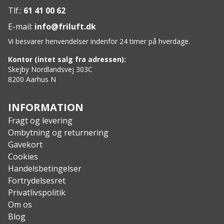
Materiale: 2 mm CR limestone neopren
Tlf.:
61 41 00 62
Sammensætning: 90% chloropren, 10% nylon
E-mail:
info@friluft.dk
Vægt: 97 g
Vi besvarer henvendelser indenfor 24 timer på hverdage.
Kontor (intet salg fra adressen):
Skejby Nordlandsvej 303C
8200 Aarhus N
INFORMATION
Fragt og levering
Ombytning og returnering
Gavekort
Cookies
Handelsbetingelser
Fortrydelsesret
Privatlivspolitik
Om os
Blog