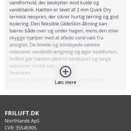
vandforhold, der beskytter mod kulde og
vandstænk. Hætten er lavet af 2 mm Quick Dry
termisk neopren, der sikrer hurtig tørring og god
isolering. Den fleksible GlideSkin-åbning kan
bæres både over og under hagen, mens den stive
skygge hjælper med at aflede vand væk fra
ansigtet. De limede og blindsyede sømme
reducerer vandindtrængning og øger komforten,
hvilket gør hætten ideel til vandsport og lange
sessioner i koldt vand.
Features:
GlideSkin-kant for en fleksibel og behagelig
Læs mere
pasform
Hurtigttørrende termisk foring
Limede og blindsyede sømme for bedre
vandtæthed
FRILUFT.DK
Stiv skygge, der afleder vand og beskytter mod sol
Northlands ApS
og spray
CVR: 35545905
Specs: