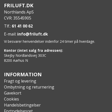
genanvendt 20D polyesterstof.
FRILUFT.DK
Medfølgende Vortex pumpepose gør oppustning
Northlands ApS
nem og hurtig og minimerer fugt i underlaget.
CVR: 35545905
Laylow-ventil med lav profil muliggør præcis
justering af luftindhold.
Tlf.:
61 41 00 62
Emballagen er fremstillet af genanvendte
E-mail:
info@friluft.dk
materialer og kan genbruges.
Vi besvarer henvendelser indenfor 24 timer på hverdage.
Specs:
Dimensioner: 183 x 64 x 7.6 cm
Kontor (intet salg fra adressen):
Minimum vægt: 480 g
Skejby Nordlandsvej 303C
8200 Aarhus N
Pakket vægt: 560 g
Pakket størrelse: 24 x 7,5 cm dia.
R-værdi: 2,5
INFORMATION
Tykkelse: 7,6 cm
Fragt og levering
Isolering: Metaliseret film
Ombytning og returnering
Stof: 100% PCR PU Polyester, Bluesign-certificeret.
Gavekort
Inkluderer: Velcrorem, reparationslapper, Vortex
Cookies
pumpepose og opbevaringspose.
Handelsbetingelser
Fortrydelsesret