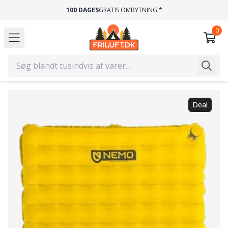
100 DAGES
GRATIS OMBYTNING *
Deal