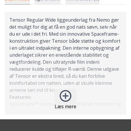
Tensor Regular Wide liggeunderlag fra Nemo gør
det muligt for dig at få en god nats søvn, selv når
du er ude i det fri. Med sin innovative Spaceframe-
konstruktion giver Tensor både støtte og komfort
i en ultralet indpakning. Den interne opbygning af
underlaget sikrer en enestående stabilitet og
vægtfordeling. Den ultratynde film indeni
reducerer kulde og tilføjer R-værdi. Denne udgave
af Tensor er ekstra bred, så du kan forblive
komfortabel om natten, uden at skulle klemme
armene tæt ind til kroppen.
Features:
Spaceframe™-kamre giver enestående stabilitet og
Læs mere
vægtfordeling uden fjedrende følelse.
Intern ultratynd film forøger R-værdien.
Fremstillet af 100% bluesign® godkendt,