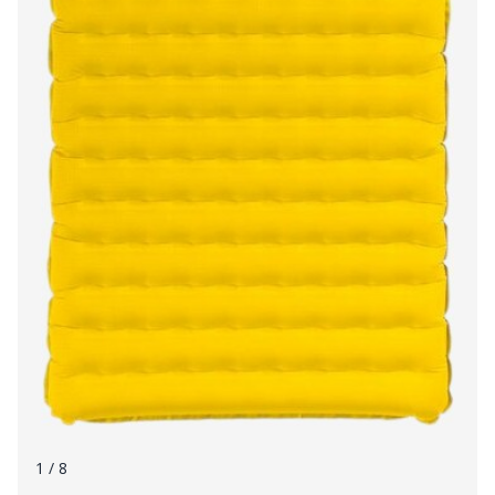
1
/ 8