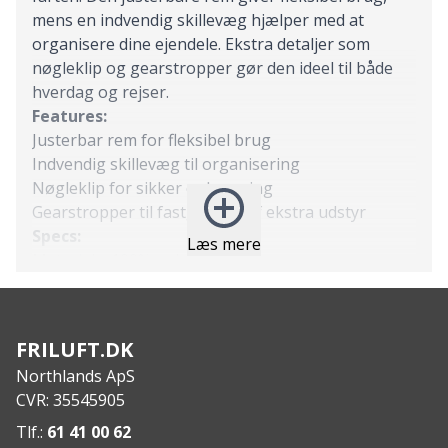
mens en indvendig skillevæg hjælper med at
organisere dine ejendele. Ekstra detaljer som
nøgleklip og gearstropper gør den ideel til både
hverdag og rejser.
Features:
Justerbar rem for fleksibel brug
Indvendig skillevæg til organisering
Nøgleklip for sikker opbevaring
Gearstropper til fastgørelse af ekstra udstyr
Specs:
Læs mere
Materiale: 100% polyester
Mål: 12 x 18 x 5 cm
Volumen: 1 liter
Vægt: 114 g
FRILUFT.DK
Northlands ApS
CVR: 35545905
Tlf.:
61 41 00 62