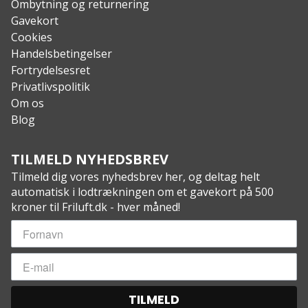
Ombytning og returnering
Opladningstid: Cirka 8 timer (0-100%)
Gavekort
Temperaturområde: -10 til +40 grader Celsius
Cookies
Levetid/opladningscyklusser: Cirka 500 gange
Handelsbetingelser
Inkluderet: Strømforsyning, 230V oplader, 12V
Fortrydelsesret
billader, 2x 5,5/2,1mm til cigarettænderstik, manual
Privatlivspolitik
Om os
Blog
TILMELD NYHEDSBREV
Tilmeld dig vores nyhedsbrev her, og deltag helt
automatisk i lodtrækningen om et gavekort på 500
kroner til Friluft.dk - hver måned!
TILMELD