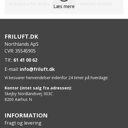
lysbjælke for bedre orientering i mørket, hvilket
Læs mere
gør den ideel til udendørs brug og nødsituationer.
Features:
Transportabel energikilde for selvstændig
strømforsyning
FRILUFT.DK
Opladning og drift af mange elektroniske
Northlands ApS
apparater
CVR: 35545905
Miljøvenligt alternativ til traditionelle generatorer
2x USB, 1x USB med QuickCharge 3.0, 1x USB-C
Tlf.:
61 41 00 62
med QuickCharge 3.0, 3x 12V DC, og 1x 230V AC
E-mail:
info@friluft.dk
udgange
Vi besvarer henvendelser indenfor 24 timer på hverdage.
Rød LED-lampe og lysbjælke for orientering i
mørket
Kontor (intet salg fra adressen):
Specs:
Skejby Nordlandsvej 303C
8200 Aarhus N
Batteri: 155Wh 13Ah/12V Lithium-ion
(42000mA/3,7V)
Dimensioner: 209x178x96mm
INFORMATION
Vægt: 1700 gram
Fragt og levering
Indgangsopladestik: 15V/2AMP