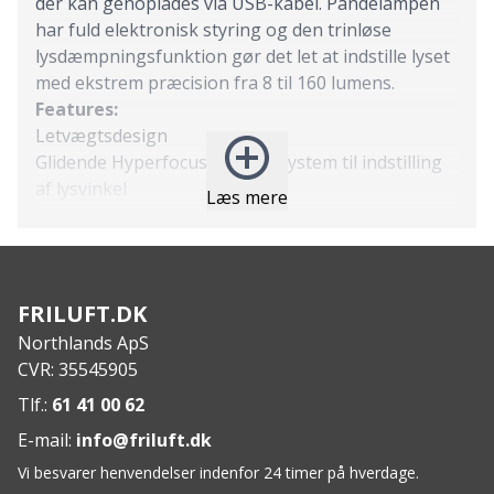
der kan genoplades via USB-kabel. Pandelampen
har fuld elektronisk styring og den trinløse
lysdæmpningsfunktion gør det let at indstille lyset
med ekstrem præcision fra 8 til 160 lumens.
Features:
Letvægtsdesign
Glidende Hyperfocus™ fokus-system til indstilling
af lysvinkel
Læs mere
Elektionisk lysdæmpning
Blød skumpude på bagsiden
USB-ladning
Specs:
FRILUFT.DK
Lysstyrke: Max 450 lm / Standard 120 lm /
Northlands ApS
Lysdæmpning 180 – 6 lm
CVR: 35545905
Lysvinkel: 10°- 70°
Lysstråle: 210 m
Tlf.:
61 41 00 62
Batterilevetid: Max 1t 45min / Standard 5t /
E-mail:
info@friluft.dk
Lysdæmpning 3-100t
Vi besvarer henvendelser indenfor 24 timer på hverdage.
Vægt: 148 g