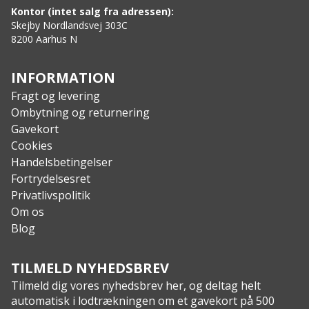
Strømkilde: Li-Po
Kontor (intet salg fra adressen):
Temperaturer: -20°C – +35°C
Skejby Nordlandsvej 303C
8200 Aarhus N
INFORMATION
Fragt og levering
Ombytning og returnering
Gavekort
Cookies
Handelsbetingelser
Fortrydelsesret
Privatlivspolitik
Om os
Blog
TILMELD NYHEDSBREV
Tilmeld dig vores nyhedsbrev her, og deltag helt
automatisk i lodtrækningen om et gavekort på 500