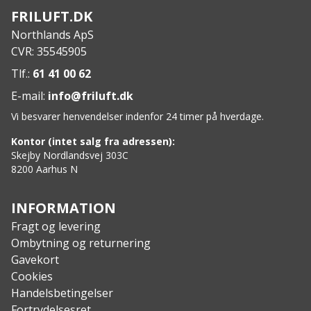
Indbygget lup
FRILUFT.DK
Indbygget millimetermåler
Northlands ApS
CVR: 35545905
Tlf.:
61 41 00 62
E-mail:
info@friluft.dk
Vi besvarer henvendelser indenfor 24 timer på hverdage.
Kontor (intet salg fra adressen):
Skejby Nordlandsvej 303C
8200 Aarhus N
INFORMATION
Fragt og levering
Ombytning og returnering
Gavekort
Cookies
Handelsbetingelser
Fortrydelsesret