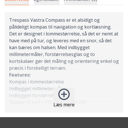
Trespass Vastra Compass er et alsidigt og
pålideligt kompas til navigation og kortlæsning.
Det er designet i lommestørrelse, så det er nemt at
have med på tur, og leveres med en snor, så det
kan bæres om halsen. Med indbygget
millimetermåler, forstørrelsesglas og to
kortskalaer gør det måling og orientering enkel og
præcis i forskelligt terræn.
Features:
Kompas i lommestørrelse
Indbygget millimetermåler
Indbygget forstørrelsesglas
Skalaer til kort i 1:50.000 og 1:25.000
Læs mere
Leveres med snor til at bære om halsen
Specs:
Skalaer: 1:50.000 og 1:25.000