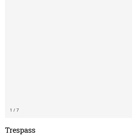
1
/ 7
Trespass