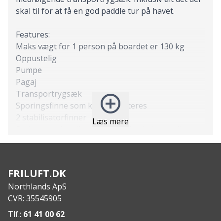
skal til for at få en god paddle tur på havet.
Features:
Maks vægt for 1 person på boardet er 130 kg
Oppustelig
Pumpe
Pagaj
Transportrygsæk
Sporingsfinne som kan afmonteres
2 stabilisatorfinner
Læs mere
D-rings-beslag til montering af ankelsnor eller
træksnor
Ankelsnor og træksnor
Vådpose
FRILUFT.DK
Overflade af EVA anti slip skum
Northlands ApS
Forstærket PVC med højstyrke drop stitch kerne
CVR: 35545905
Specs:
Mål: 304 x 79 x 15 cm
Tlf.:
61 41 00 62