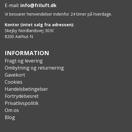
Selve pakken med hele sættet vejer 4,5kg. pakket
E-mail:
info@friluft.dk
sammen i transportposen
Vi besvarer henvendelser indenfor 24 timer på hverdage.
Kontor (intet salg fra adressen):
Skejby Nordlandsvej 303C
8200 Aarhus N
INFORMATION
Fragt og levering
Ombytning og returnering
Gavekort
Cookies
Handelsbetingelser
Fortrydelsesret
Privatlivspolitik
Om os
Blog