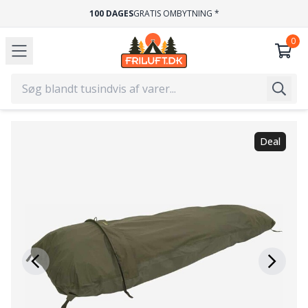
100 DAGES
GRATIS OMBYTNING *
Deal