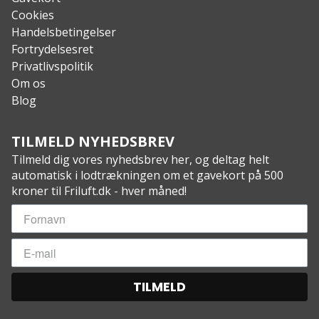
Pakstørrelse (cm): 35×10
Cookies
Vægt: 1.185 g
Handelsbetingelser
Fortrydelsesret
Privatlivspolitik
Om os
Blog
TILMELD NYHEDSBREV
Tilmeld dig vores nyhedsbrev her, og deltag helt
automatisk i lodtrækningen om et gavekort på 500
kroner til Friluft.dk - hver måned!
TILMELD