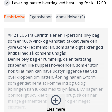
Levering næste hverdag ved bestilling før kl. 12:00
Beskrivelse
Egenskaber
Anmeldelser (0)
XP 2 PLUS fra Carinthia er en 1-persons bivy bag,
som er 100% vind- og vandtæt, takket være den
ydre Gore-Tex membran, som samtidigt sikrer god
åndbarhed så kondens undgås.
Denne bivy bag er rummelig, da en teltstang
skaber en lille kuppel i hovedenden, som er stor
nok til at man kan have udstyr liggende tæt ved
overkroppen om natten. Åbning har en L-form,
som gør det nemt at komme ind og ud og
åbningen kan lukkes med to lynlåse. Bivy bagen er
oprindeligt udviklet til militært brug, så den har
mange gennemtænkte detaljer og er meget
slidstærk.
Læs mere