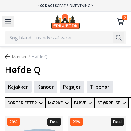
GRATIS FRAGT
VED KØB OVER 499,-
Mærker
Høfde Q
Høfde Q
Kajakker
Kanoer
Pagajer
Tilbehør
SORTÉR EFTER
MÆRKE
FARVE
STØRRELSE
20%
Deal
20%
Deal