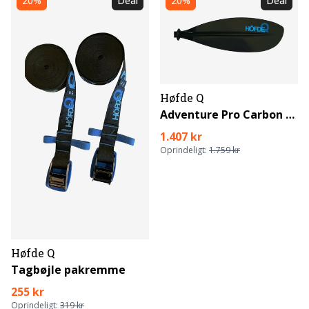
20%
Deal
20%
Deal
Høfde Q
Adventure Pro Carbon to-delt pagaj
1.407 kr
Oprindeligt:
1.759 kr
Høfde Q
Tagbøjle pakremme
255 kr
Oprindeligt:
319 kr