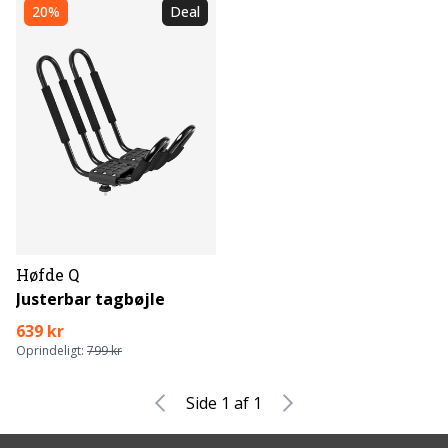
20%
Deal
Høfde Q
Justerbar tagbøjle
639 kr
Oprindeligt:
799 kr
Side 1 af 1