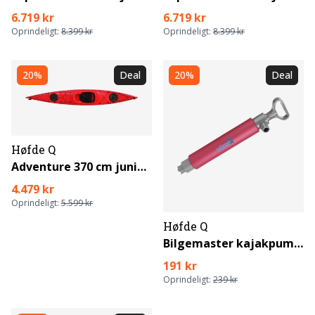
6.719 kr
6.719 kr
Oprindeligt:
8.399 kr
Oprindeligt:
8.399 kr
20%
Deal
20%
Deal
Høfde Q
Adventure 370 cm junior kajak
4.479 kr
Oprindeligt:
5.599 kr
Høfde Q
Bilgemaster kajakpumpe
191 kr
Oprindeligt:
239 kr