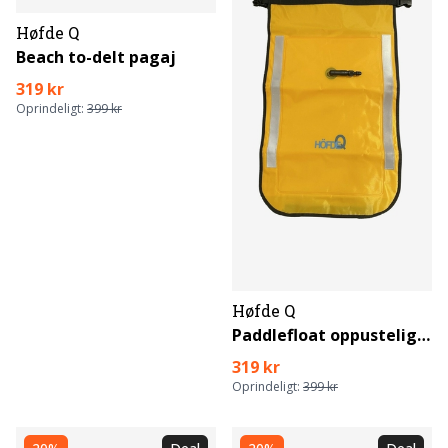
Høfde Q
Beach to-delt pagaj
319 kr
Oprindeligt:
399 kr
Høfde Q
Paddlefloat oppustelig pagajflyder
319 kr
Oprindeligt:
399 kr