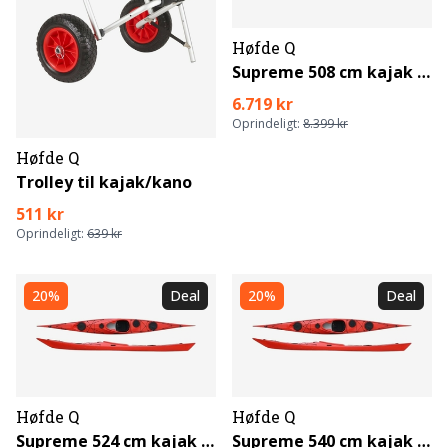
Høfde Q
Supreme 508 cm kajak m/finne
6.719 kr
Oprindeligt:
8.399 kr
Høfde Q
Trolley til kajak/kano
511 kr
Oprindeligt:
639 kr
20%
Deal
20%
Deal
Høfde Q
Høfde Q
Supreme 524 cm kajak m/finne
Supreme 540 cm kajak m/finne