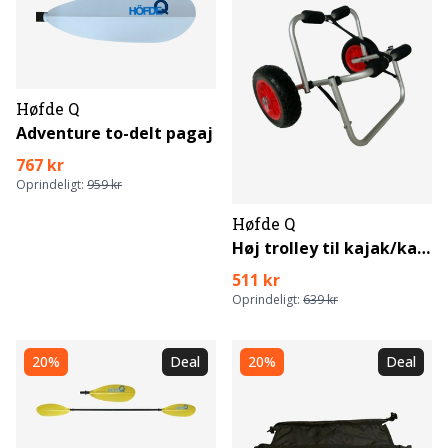
Høfde Q
Adventure to-delt pagaj
767 kr
Oprindeligt:
959 kr
Høfde Q
Høj trolley til kajak/kano
511 kr
Oprindeligt:
639 kr
20%
Deal
20%
Deal