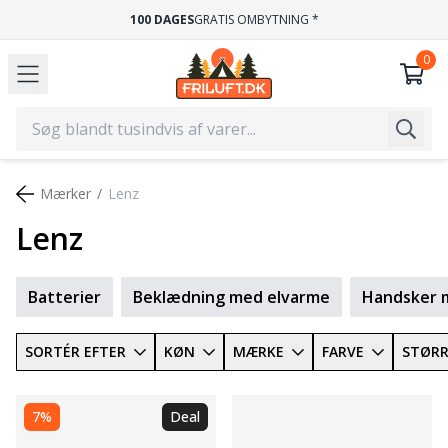
100 DAGES
GRATIS OMBYTNING *
Mærker
Lenz
Lenz
Batterier
Beklædning med elvarme
Handsker 
SORTÉR EFTER
KØN
MÆRKE
FARVE
STØRR
7%
Deal