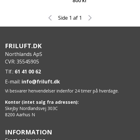
800 kr
Side 1 af 1
FRILUFT.DK
Northlands ApS
CVR: 35545905
Tlf.:
61 41 00 62
E-mail:
info@friluft.dk
Vi besvarer henvendelser indenfor 24 timer på hverdage.
Kontor (intet salg fra adressen):
Skejby Nordlandsvej 303C
8200 Aarhus N
INFORMATION